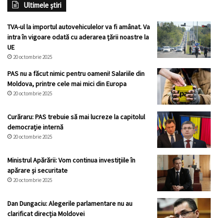
Ultimele știri
TVA-ul la importul autovehiculelor va fi amânat. Va
intra în vigoare odată cu aderarea țării noastre la
UE
20 octombrie 2025
PAS nu a făcut nimic pentru oameni! Salariile din
Moldova, printre cele mai mici din Europa
20 octombrie 2025
Curăraru: PAS trebuie să mai lucreze la capitolul
democrație internă
20 octombrie 2025
Ministrul Apărării: Vom continua investițiile în
apărare și securitate
20 octombrie 2025
Dan Dungaciu: Alegerile parlamentare nu au
clarificat direcția Moldovei