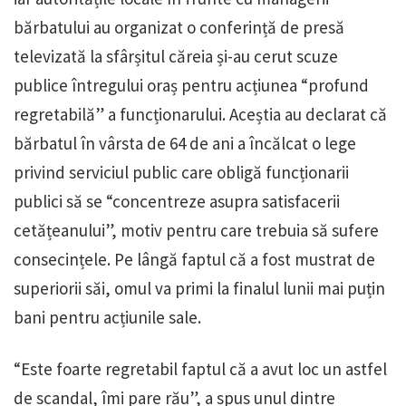
bărbatului au organizat o conferință de presă
televizată la sfârșitul căreia și-au cerut scuze
publice întregului oraș pentru acțiunea “profund
regretabilă” a funcționarului. Aceștia au declarat că
bărbatul în vârsta de 64 de ani a încălcat o lege
privind serviciul public care obligă funcționarii
publici să se “concentreze asupra satisfacerii
cetățeanului”, motiv pentru care trebuia să sufere
consecințele. Pe lângă faptul că a fost mustrat de
superiorii săi, omul va primi la finalul lunii mai puțin
bani pentru acțiunile sale.
“Este foarte regretabil faptul că a avut loc un astfel
de scandal, îmi pare rău”, a spus unul dintre