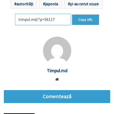
autorități
japonia
și-au cerut scuze
Copy URL
Timpul.md
Website
Comentează