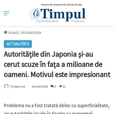
Meniu
Acasă
/
Actualitate
ACTUALITATE
Autoritățile din Japonia și-au
cerut scuze în fața a milioane de
oameni. Motivul este impresionant
Timpul.md
10 iulie 2018
0
11
Problema nu a fost tratată deloc cu superficialitate,
iar autoritățile locale în frunte cu managerii