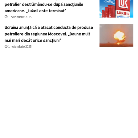
petrolier destrămându-se după sancțiunile
americane. „Lukoil este terminat”
1 noiembrie 2025
Ucraina anunță că a atacat conducta de produse
petroliere din regiunea Moscovei. „Daune mult
mai mari decât orice sancţiuni”
1 noiembrie 2025