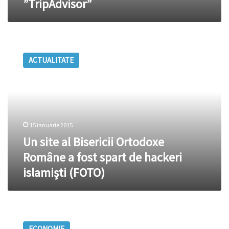
”TripAdvisor”
de
călătorii
”TripAdvisor”
Un
site
ACTUALITATE
al
Bisericii
Ortodoxe
Române
a
fost
15 ianuarie 2015
spart
de
Un site al Bisericii Ortodoxe
hackeri
Române a fost spart de hackeri
islamişti
islamişti (FOTO)
(FOTO)
Numele
de
ECONOMIE