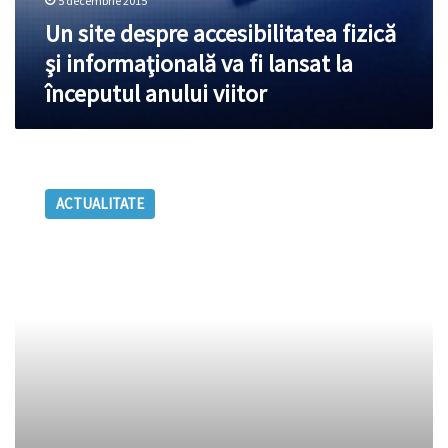
5 decembrie 2015
Un site despre accesibilitatea fizică
şi informaţională va fi lansat la
începutul anului viitor
StarNet
a
ACTUALITATE
lansat
un
nou
site