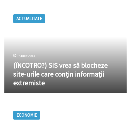
(ÎNCOTRO?)
SIS
ACTUALITATE
vrea
să
blocheze
site-
urile
care
15 iulie 2014
conţin
informaţii
(ÎNCOTRO?) SIS vrea să blocheze
extremiste
site-urile care conţin informaţii
extremiste
ATENȚIE!
Furnizorii
ECONOMIE
de
Internet
vor