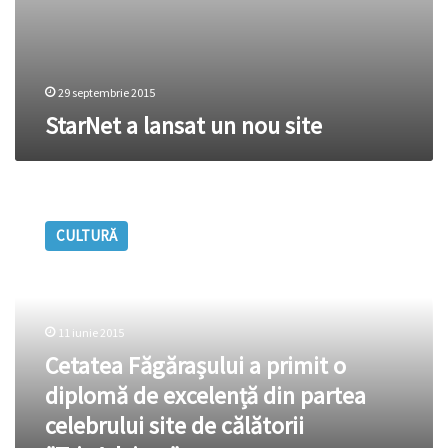
29 septembrie 2015
StarNet a lansat un nou site
Cetatea
Făgărașului
CULTURĂ
a
primit
o
diplomă
de
11 iunie 2015
excelență
Cetatea Făgărașului a primit o
din
partea
diplomă de excelență din partea
celebrului
celebrului site de călătorii
site