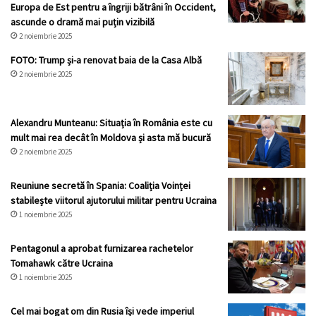
Europa de Est pentru a îngriji bătrâni în Occident,
ascunde o dramă mai puțin vizibilă
2 noiembrie 2025
FOTO: Trump și-a renovat baia de la Casa Albă
2 noiembrie 2025
Alexandru Munteanu: Situația în România este cu
mult mai rea decât în Moldova și asta mă bucură
2 noiembrie 2025
Reuniune secretă în Spania: Coaliția Voinței
stabilește viitorul ajutorului militar pentru Ucraina
1 noiembrie 2025
Pentagonul a aprobat furnizarea rachetelor
Tomahawk către Ucraina
1 noiembrie 2025
Cel mai bogat om din Rusia își vede imperiul