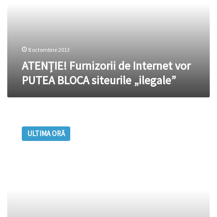
PUTEA
BLOCA
siteurile
„ilegale”
8 octombrie 2013
ATENȚIE! Furnizorii de Internet vor
PUTEA BLOCA siteurile „ilegale”
Site-
ul
ULTIMA ORĂ
de
unde
poţi
angaja
un
KILLER