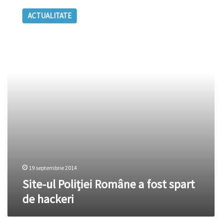
ul
ACTUALITATE
Poliției
Române
a
fost
spart
de
hackeri
19 septembrie 2014
Site-ul Poliției Române a fost spart
de hackeri