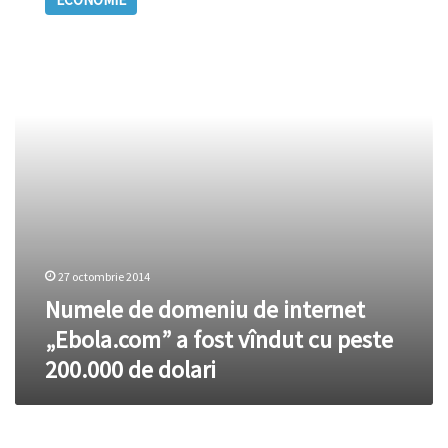
domeniu
de
internet
„Ebola.com”
a
fost
vîndut
cu
peste
200.000
de
dolari
27 octombrie 2014
Numele de domeniu de internet
„Ebola.com” a fost vîndut cu peste
200.000 de dolari
Site-