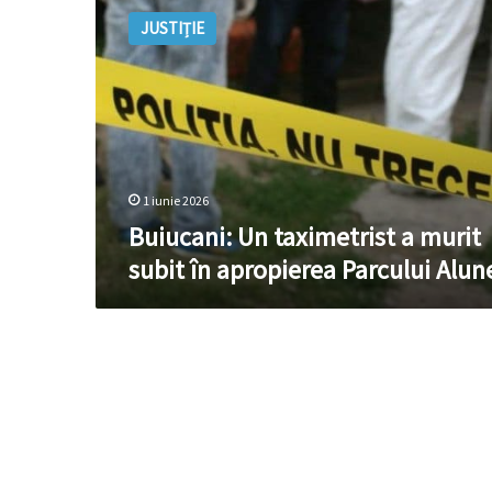
Un
JUSTIȚIE
taximetrist
a
murit
subit
în
apropierea
Parcului
Alunelul
1 iunie 2026
Buiucani: Un taximetrist a murit
subit în apropierea Parcului Alun