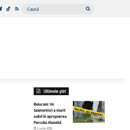
Tube
Telegram
TikTok
RSS
Caută
Ultimele știri
Buiucani: Un
taximetrist a murit
subit în apropierea
Parcului Alunelul
1 iunie 2026