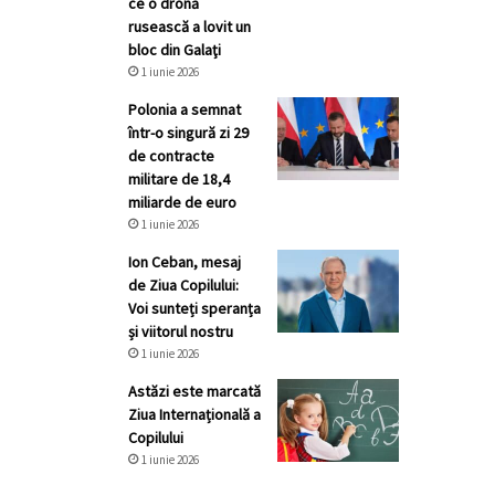
ce o dronă
rusească a lovit un
bloc din Galaţi
1 iunie 2026
Polonia a semnat
într-o singură zi 29
de contracte
militare de 18,4
miliarde de euro
1 iunie 2026
Ion Ceban, mesaj
de Ziua Copilului:
Voi sunteți speranța
și viitorul nostru
1 iunie 2026
Astăzi este marcată
Ziua Internațională a
Copilului
1 iunie 2026