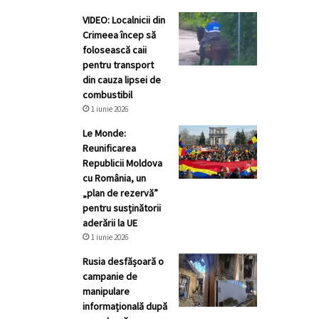
VIDEO: Localnicii din
Crimeea încep să
folosească caii
pentru transport
din cauza lipsei de
combustibil
1 iunie 2026
Le Monde:
Reunificarea
Republicii Moldova
cu România, un
„plan de rezervă”
pentru susținătorii
aderării la UE
1 iunie 2026
Rusia desfășoară o
campanie de
manipulare
informațională după