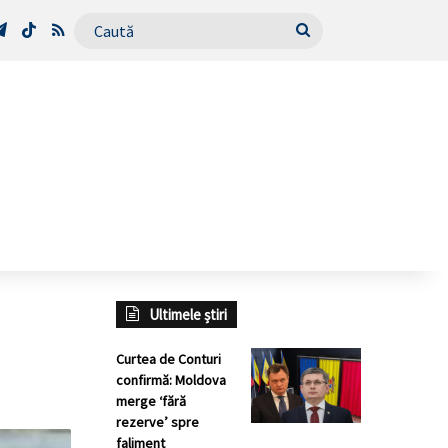
Tube
Telegram
TikTok
RSS
Caută
Ultimele știri
Curtea de Conturi
confirmă: Moldova
merge ‘fără
rezerve’ spre
faliment