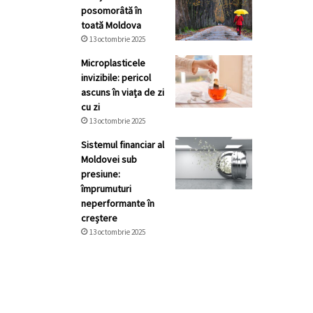
posomorâtă în
toată Moldova
13 octombrie 2025
Microplasticele
invizibile: pericol
ascuns în viața de zi
cu zi
13 octombrie 2025
Sistemul financiar al
Moldovei sub
presiune:
împrumuturi
neperformante în
creștere
13 octombrie 2025