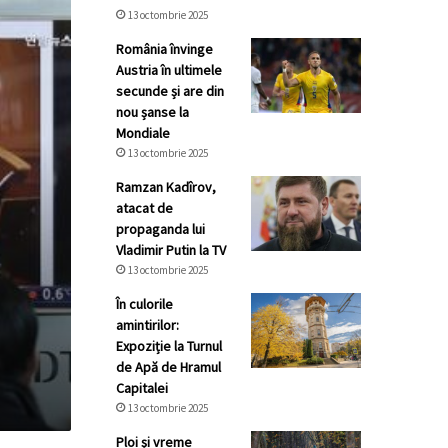
13 octombrie 2025
România învinge
Austria în ultimele
secunde și are din
nou șanse la
Mondiale
13 octombrie 2025
Ramzan Kadîrov,
atacat de
propaganda lui
Vladimir Putin la TV
13 octombrie 2025
În culorile
amintirilor:
Expoziție la Turnul
de Apă de Hramul
Capitalei
13 octombrie 2025
Ploi și vreme