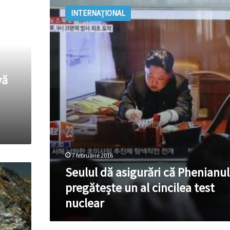
dă
INTERNAȚIONAL
asigurări
că
Phenianul
pregătește
un
al
vă
cincilea
test
nuclear
7 februarie 2016
Seulul dă asigurări că Phenianul
pregătește un al cincilea test
nuclear