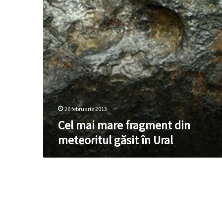
găsit
în
Ural
26 februarie 2013
Cel mai mare fragment din
meteoritul găsit în Ural