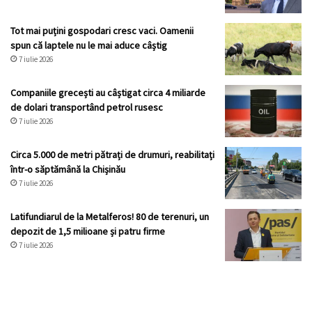
Tot mai puțini gospodari cresc vaci. Oamenii
spun că laptele nu le mai aduce câștig
7 iulie 2026
Companiile grecești au câștigat circa 4 miliarde
de dolari transportând petrol rusesc
7 iulie 2026
Circa 5.000 de metri pătrați de drumuri, reabilitați
într-o săptămână la Chișinău
7 iulie 2026
Latifundiarul de la Metalferos! 80 de terenuri, un
depozit de 1,5 milioane și patru firme
7 iulie 2026