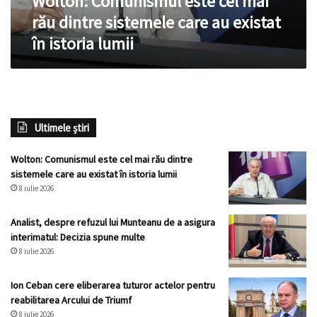
Wolton: Comunismul este cel mai
existat
rău dintre sistemele care au existat
în
în istoria lumii
istoria
lumii
Ultimele știri
Wolton: Comunismul este cel mai rău dintre
sistemele care au existat în istoria lumii
8 iulie 2026
Analist, despre refuzul lui Munteanu de a asigura
interimatul: Decizia spune multe
8 iulie 2026
Ion Ceban cere eliberarea tuturor actelor pentru
reabilitarea Arcului de Triumf
8 iulie 2026