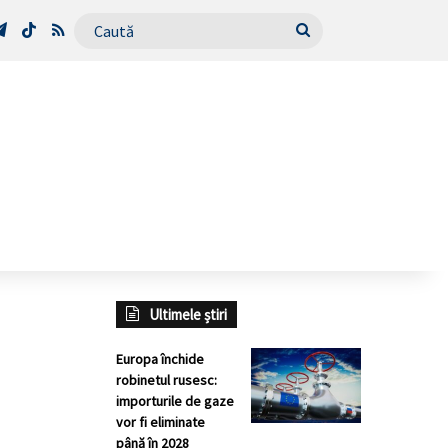
Tube
Telegram
TikTok
RSS
Caută
Ultimele știri
Europa închide
robinetul rusesc:
importurile de gaze
vor fi eliminate
până în 2028