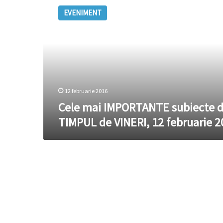
mai
EVENIMENT
IMPORTANTE
subiecte
din
TIMPUL
de
VINERI,
12
februarie
12 februarie 2016
2016
Cele mai IMPORTANTE subiecte d
TIMPUL de VINERI, 12 februarie 2