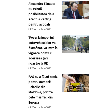
Alexandru Tănase:
Nu există
posibilitatea de a
efectua vetting
pentru avocați
21 octombrie 2025
TVA-ul la importul
autovehiculelor va
fi amânat. Va intra în
vigoare odată cu
aderarea țării
noastre la UE
20 octombrie 2025
PAS nu a făcut nimic
pentru oameni!
Salariile din
Moldova, printre
cele mai mici din
Europa
20 octombrie 2025