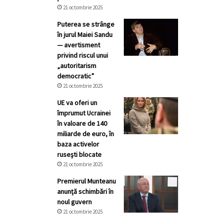
21 octombrie 2025
Puterea se strânge
în jurul Maiei Sandu
— avertisment
privind riscul unui
„autoritarism
democratic”
21 octombrie 2025
UE va oferi un
împrumut Ucrainei
în valoare de 140
miliarde de euro, în
baza activelor
ruseşti blocate
21 octombrie 2025
Premierul Munteanu
anunță schimbări în
noul guvern
21 octombrie 2025