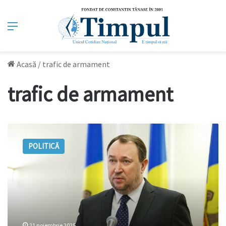
Meniu
Acasă
/
trafic de armament
trafic de armament
Alexandru
Tănase:
POLITICĂ
Un
stat
eșuat
trebuie
să
fie
bine
scanat!
21 noiembrie 2025