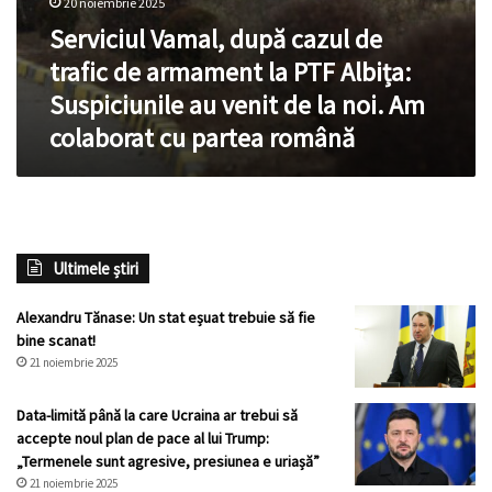
20 noiembrie 2025
de
trafic
Serviciul Vamal, după cazul de
la
–
noi.
închisoare
trafic de armament la PTF Albița:
Am
pe
Suspiciunile au venit de la noi. Am
colaborat
viață!
cu
colaborat cu partea română
partea
română
Ultimele știri
Alexandru Tănase: Un stat eșuat trebuie să fie
bine scanat!
21 noiembrie 2025
Data-limită până la care Ucraina ar trebui să
accepte noul plan de pace al lui Trump:
„Termenele sunt agresive, presiunea e uriașă”
21 noiembrie 2025