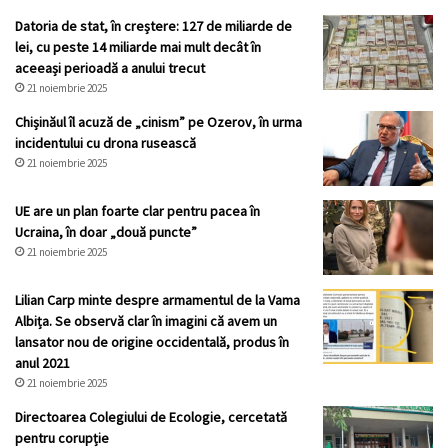
Datoria de stat, în creștere: 127 de miliarde de
lei, cu peste 14 miliarde mai mult decât în
aceeași perioadă a anului trecut
21 noiembrie 2025
Chișinăul îl acuză de „cinism” pe Ozerov, în urma
incidentului cu drona rusească
21 noiembrie 2025
UE are un plan foarte clar pentru pacea în
Ucraina, în doar „două puncte”
21 noiembrie 2025
Lilian Carp minte despre armamentul de la Vama
Albița. Se observă clar în imagini că avem un
lansator nou de origine occidentală, produs în
anul 2021
21 noiembrie 2025
Directoarea Colegiului de Ecologie, cercetată
pentru corupție