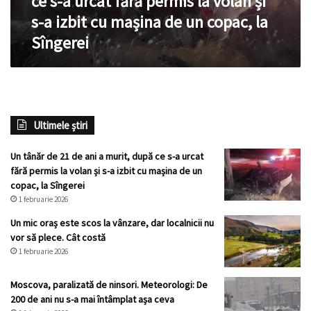
ce s-a urcat fără permis la volan și
s-
s-a izbit cu mașina de un copac, la
a
Sîngerei
urcat
fără
permis
la
volan
și
Ultimele știri
s-
a
izbit
Un tânăr de 21 de ani a murit, după ce s-a urcat
cu
fără permis la volan și s-a izbit cu mașina de un
mașina
copac, la Sîngerei
de
1 februarie 2026
un
Un mic oraș este scos la vânzare, dar localnicii nu
copac,
vor să plece. Cât costă
la
1 februarie 2026
Sîngerei
Moscova, paralizată de ninsori. Meteorologi: De
200 de ani nu s-a mai întâmplat așa ceva