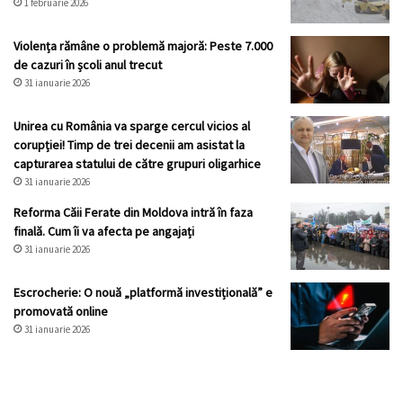
1 februarie 2026
Violența rămâne o problemă majoră: Peste 7.000
de cazuri în școli anul trecut
31 ianuarie 2026
Unirea cu România va sparge cercul vicios al
corupției! Timp de trei decenii am asistat la
capturarea statului de către grupuri oligarhice
31 ianuarie 2026
Reforma Căii Ferate din Moldova intră în faza
finală. Cum îi va afecta pe angajați
31 ianuarie 2026
Escrocherie: O nouă „platformă investițională” e
promovată online
31 ianuarie 2026