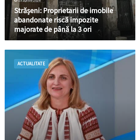
19 aprilie 2026
Strășeni: Proprietarii de imobile
abandonate riscă impozite
majorate de până la 3 ori
Primăria
Strășeni:
ACTUALITATE
Majorarea
impozitelor
de
până
la
300%
este
prevăzută
de
lege