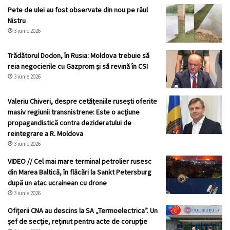
Pete de ulei au fost observate din nou pe râul
Nistru
3 iunie 2026
Trădătorul Dodon, în Rusia: Moldova trebuie să
reia negocierile cu Gazprom și să revină în CSI
3 iunie 2026
Valeriu Chiveri, despre cetățeniile rusești oferite
masiv regiunii transnistrene: Este o acțiune
propagandistică contra dezideratului de
reintegrare a R. Moldova
3 iunie 2026
VIDEO // Cel mai mare terminal petrolier rusesc
din Marea Baltică, în flăcări la Sankt Petersburg
după un atac ucrainean cu drone
3 iunie 2026
Ofițerii CNA au descins la SA „Termoelectrica”. Un
șef de secție, reținut pentru acte de corupție