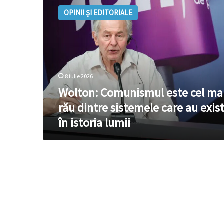
Comunismul
OPINII ȘI EDITORIALE
este
cel
mai
rău
dintre
sistemele
8 iulie 2026
care
au
Wolton: Comunismul este cel ma
existat
rău dintre sistemele care au exis
în
în istoria lumii
istoria
lumii