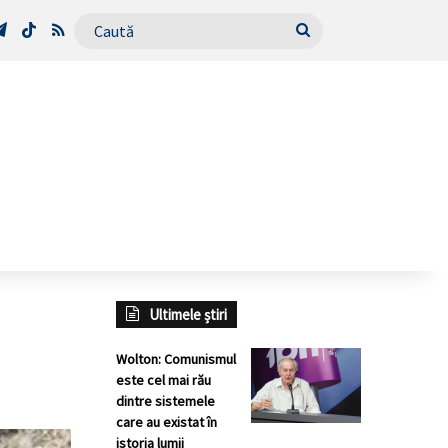
Tube
Telegram
TikTok
RSS
Caută
Ultimele știri
Wolton: Comunismul
este cel mai rău
dintre sistemele
care au existat în
istoria lumii