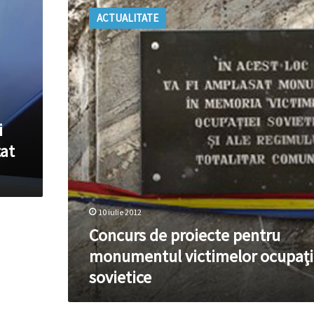
de
ACTUALITATE
proiecte
pentru
monumentul
victimelor
ocupaţiei
sovietice
i
tat
10 iulie 2012
Concurs de proiecte pentru
monumentul victimelor ocupaţi
sovietice