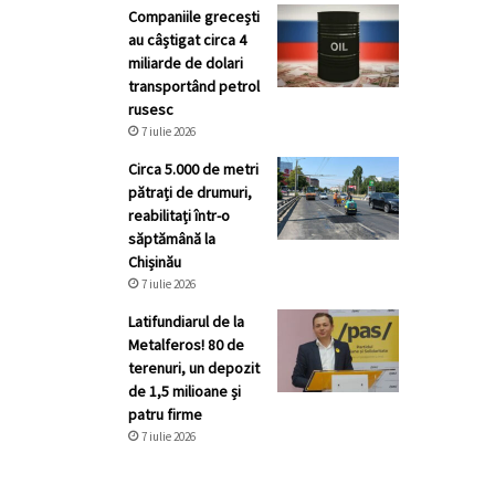
Companiile grecești
au câștigat circa 4
miliarde de dolari
transportând petrol
rusesc
7 iulie 2026
Circa 5.000 de metri
pătrați de drumuri,
reabilitați într-o
săptămână la
Chișinău
7 iulie 2026
Latifundiarul de la
Metalferos! 80 de
terenuri, un depozit
de 1,5 milioane și
patru firme
7 iulie 2026