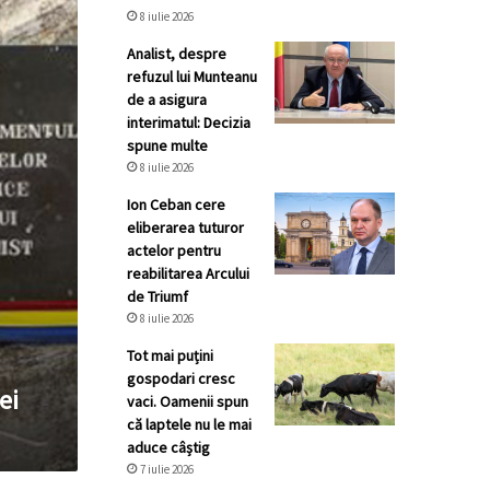
8 iulie 2026
Analist, despre
refuzul lui Munteanu
de a asigura
interimatul: Decizia
spune multe
8 iulie 2026
Ion Ceban cere
eliberarea tuturor
actelor pentru
reabilitarea Arcului
de Triumf
8 iulie 2026
Tot mai puțini
gospodari cresc
ei
vaci. Oamenii spun
că laptele nu le mai
aduce câștig
7 iulie 2026