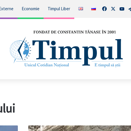
Facebook
X
You
Externe
Economie
Timpul Liber
lui
Concurs