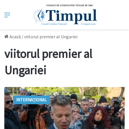
Meniu
Acasă
/
viitorul premier al Ungariei
viitorul premier al
Ungariei
Cine
este
INTERNAȚIONAL
Péter
Magyar,
viitorul
premier
al