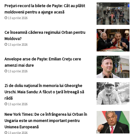
Prețuri-record la bilete de Paște: Cât au plătit
moldovenii pentru a ajunge acasă
13 aprilie 2026
Ce înseamnă căderea regimului Orban pentru
Moldova?
13 aprilie 2026
Anvelope arse de Paște: Emilian Crețu cere
amenzi mai dure
13 aprilie 2026
Zi de doliu național în memoria lui Gheorghe
Urschi. Maia Sandu: A făcut o țară întreagă să
râdă
13 aprilie 2026
New York Times: De ce înfrângerea lui Orban în
Ungaria este un moment important pentru
Uniunea Europeană
13 aprilie 2026