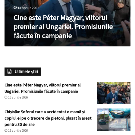
Ungariei.
13 aprilie 2026
Promisiunile
făcute
Cine este Péter Magyar, viitorul
în
premier al Ungariei. Promisiunile
campanie
făcute în campanie
Ultimele știri
Cine este Péter Magyar, viitorul premier al
Ungariei. Promisiunile făcute în campanie
13 aprilie 2026
Chișinău: Șoferul care a accidentat o mamă și
copilul ei pe o trecere de pietoni, plasat în arest
pentru 30 de zile
13 aprilie 2026