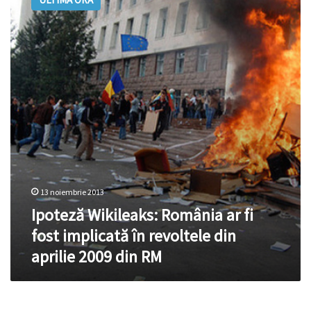
România
ar
fi
fost
implicată
în
revoltele
din
aprilie
2009
din
RM
13 noiembrie 2013
Ipoteză Wikileaks: România ar fi
fost implicată în revoltele din
aprilie 2009 din RM
(Rusia)