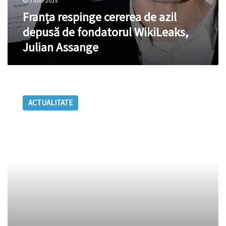
3 iulie 2015
Franța respinge cererea de azil
depusă de fondatorul WikiLeaks,
Julian Assange
WikiLeaks
a
ACTUALITATE
publicat
alte
câteva
mii
de
e-
mailuri
furate
de
piraţii
cibernetici
de