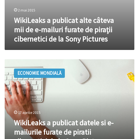
la
Sony
2 mai 2015
Pictures
WikiLeaks a publicat alte câteva
mii de e-mailuri furate de piraţii
cibernetici de la Sony Pictures
WikiLeaks
a
ECONOMIE MONDIALĂ
publicat
datele
si
e-
mailurile
furate
17 aprilie 2015
de
piratii
WikiLeaks a publicat datele si e-
cibernetici
mailurile furate de piratii
de