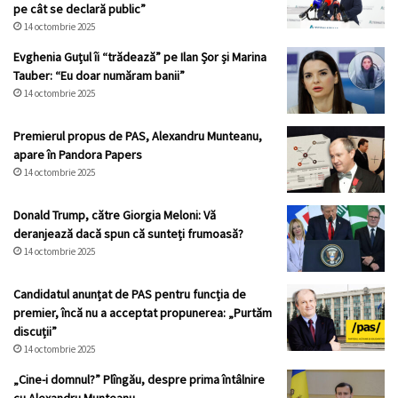
pe cât se declară public”
14 octombrie 2025
Evghenia Guțul îi “trădează” pe Ilan Șor și Marina
Tauber: “Eu doar număram banii”
14 octombrie 2025
Premierul propus de PAS, Alexandru Munteanu,
apare în Pandora Papers
14 octombrie 2025
Donald Trump, către Giorgia Meloni: Vă
deranjează dacă spun că sunteți frumoasă?
14 octombrie 2025
Candidatul anunțat de PAS pentru funcția de
premier, încă nu a acceptat propunerea: „Purtăm
discuții”
14 octombrie 2025
„Cine-i domnul?” Plîngău, despre prima întâlnire