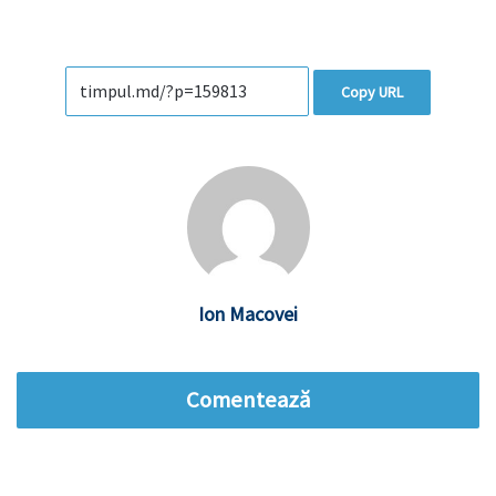
Copy URL
Ion Macovei
Comentează