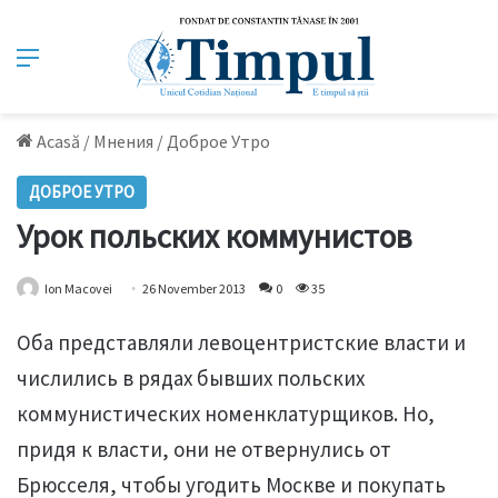
Meniu
Acasă
/
Мнения
/
Доброе Утро
ДОБРОЕ УТРО
Урок польских коммунистов
Ion Macovei
26 November 2013
0
35
Оба представляли левоцентристские власти и
числились в рядах бывших польских
коммунистических номенклатурщиков. Но,
придя к власти, они не отвернулись от
Брюсселя, чтобы угодить Москве и покупать