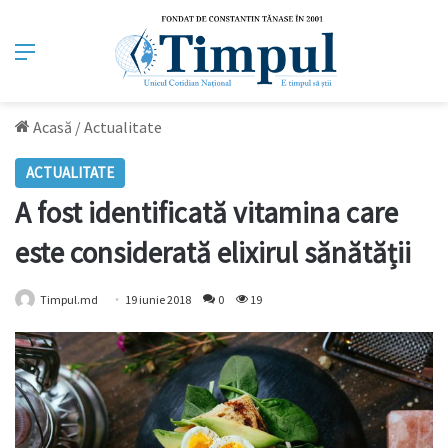
Meniu
Acasă
/
Actualitate
ACTUALITATE
A fost identificată vitamina care
este considerată elixirul sănătății
Timpul.md
19 iunie 2018
0
19