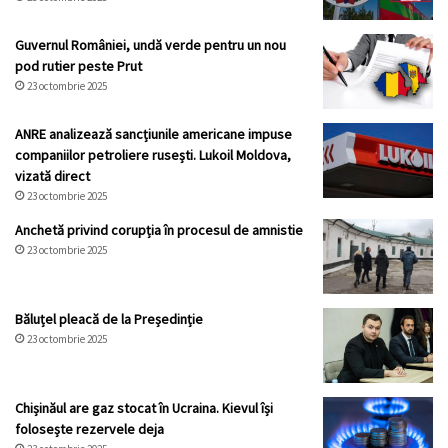
Guvernul României, undă verde pentru un nou
pod rutier peste Prut
23 octombrie 2025
ANRE analizează sancțiunile americane impuse
companiilor petroliere rusești. Lukoil Moldova,
vizată direct
23 octombrie 2025
Anchetă privind corupția în procesul de amnistie
23 octombrie 2025
Băluțel pleacă de la Președinție
23 octombrie 2025
Chișinăul are gaz stocat în Ucraina. Kievul își
folosește rezervele deja