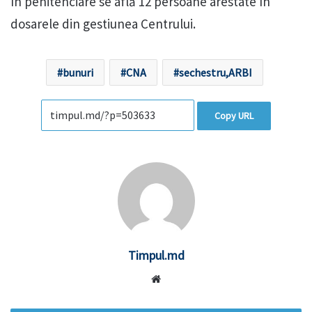
În penitenciare se află 12 persoane arestate în
dosarele din gestiunea Centrului.
bunuri
CNA
sechestru,ARBI
Copy URL
Timpul.md
Website