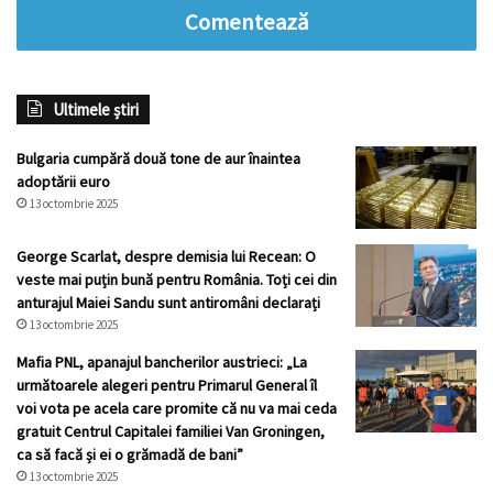
Comentează
Ultimele știri
Bulgaria cumpără două tone de aur înaintea
adoptării euro
13 octombrie 2025
George Scarlat, despre demisia lui Recean: O
veste mai puțin bună pentru România. Toți cei din
anturajul Maiei Sandu sunt antiromâni declarați
13 octombrie 2025
Mafia PNL, apanajul bancherilor austrieci: „La
următoarele alegeri pentru Primarul General îl
voi vota pe acela care promite că nu va mai ceda
gratuit Centrul Capitalei familiei Van Groningen,
ca să facă și ei o grămadă de bani”
13 octombrie 2025