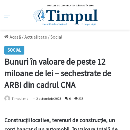
Meniu
Acasă
/
Actualitate
/
Social
SOCIAL
Bunuri în valoare de peste 12
miloane de lei – sechestrate de
ARBI din cadrul CNA
Timpul.md
2 octombrie 2023
0
233
Construcții locative, terenuri de construcție, un
cont bancar și un automobil, în valoare totală de