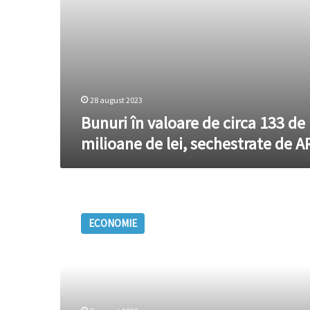
sechestrate
de
ARBI
28 august 2023
Bunuri în valoare de circa 133 de
milioane de lei, sechestrate de A
Bunuri
în
ECONOMIE
valoare
de
circa
2
milioane
de