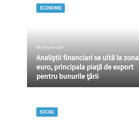
financiari
ECONOMIE
se
uită
la
zona
euro,
principala
16 martie 2024
piaţă
de
Analiştii financiari se uită la zona
export
euro, principala piaţă de export
pentru
pentru bunurile ţării
bunurile
ţării
Bunuri
în
SOCIAL
valoare
de
peste
12