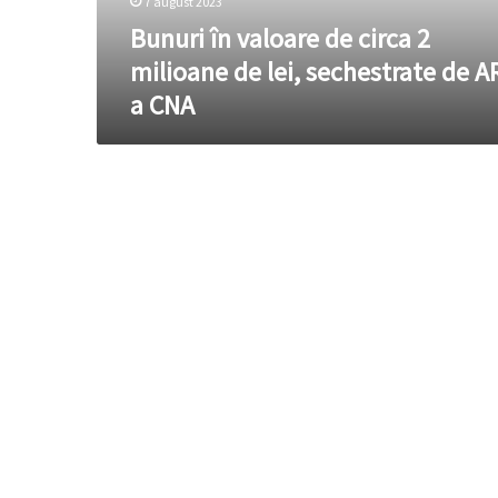
7 august 2023
lei,
sechestrate
Bunuri în valoare de circa 2
de
milioane de lei, sechestrate de A
ARBI
a CNA
a
CNA