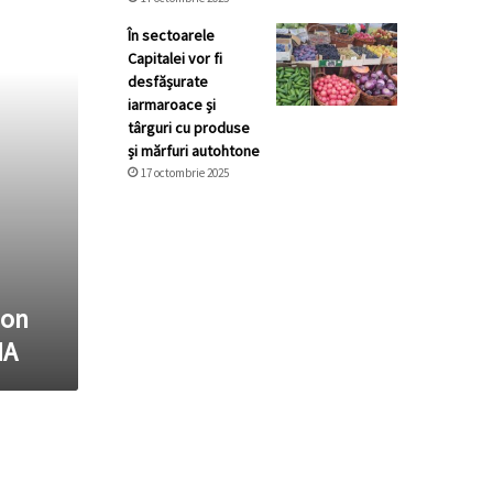
În sectoarele
Capitalei vor fi
desfășurate
iarmaroace și
târguri cu produse
și mărfuri autohtone
17 octombrie 2025
ion
NA