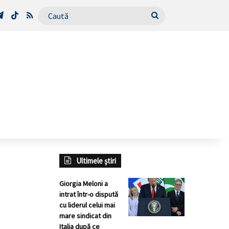
Tube
Telegram
TikTok
RSS
Caută
Ultimele știri
Giorgia Meloni a
intrat într-o dispută
cu liderul celui mai
mare sindicat din
Italia după ce