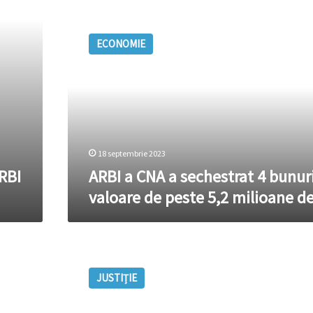
ARBI
a
ECONOMIE
CNA
a
sechestrat
4
bunuri
în
valoare
de
18 septembrie 2023
peste
RBI
ARBI a CNA a sechestrat 4 bunuri
5,2
valoare de peste 5,2 milioane de
milioane
de
lei
Bunuri
în
JUSTIȚIE
valoare
de
peste