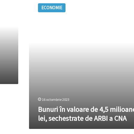
în
ECONOMIE
valoare
de
4,5
milioane
de
lei,
sechestrate
de
ARBI
a
CNA
16 octombrie 2023
Bunuri în valoare de 4,5 milioan
lei, sechestrate de ARBI a CNA