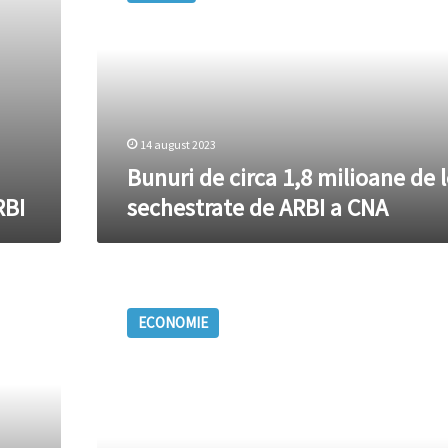
1,8
milioane
de
lei
–
sechestrate
de
14 august 2023
ARBI
Bunuri de circa 1,8 milioane de l
a
RBI
sechestrate de ARBI a CNA
CNA
Bunuri
în
ECONOMIE
valoare
de
circa
2,4
milioane
de