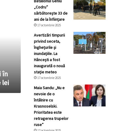
Batalionul Geniu
„Codru”
sărbătorește 33 de
ani de la înființare
17 octombrie 2025
Avertizări timpurii
privind seceta,
înghețurile și
inundațiile. La
Hâncești a fost
inaugurată o nouă
stație meteo
 în
17 octombrie 2025
 lei
Maia Sandu: „Nu e
nevoie de o
întâlnire cu
Krasnoselski.
Prioritatea este
retragerea trupelor
ruse”
17 octombrie 2025