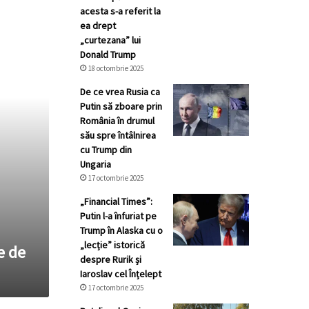
acesta s-a referit la
ea drept
„curtezana” lui
Donald Trump
18 octombrie 2025
De ce vrea Rusia ca
Putin să zboare prin
România în drumul
său spre întâlnirea
cu Trump din
Ungaria
17 octombrie 2025
„Financial Times”:
Putin l-a înfuriat pe
Trump în Alaska cu o
„lecție” istorică
e de
despre Rurik și
Iaroslav cel Înțelept
17 octombrie 2025