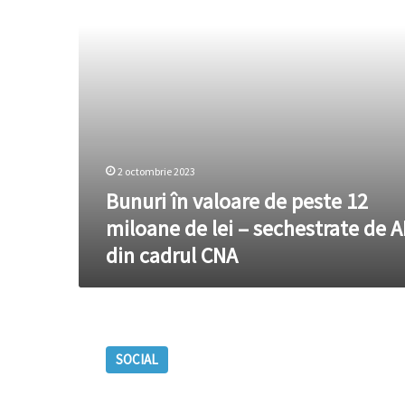
miloane
de
lei
–
sechestrate
de
ARBI
din
cadrul
CNA
2 octombrie 2023
Bunuri în valoare de peste 12
miloane de lei – sechestrate de A
din cadrul CNA
FOTO.
Aparate
SOCIAL
pentru
tatuat,
încărcătoare