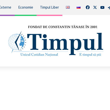
Facebook
X
You
Externe
Economie
Timpul Liber
Bunuri