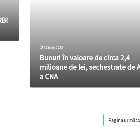
lei,
sechestrate
de
RBI
ARBI
a
CNA
31 iulie 2023
Bunuri în valoare de circa 2,4
milioane de lei, sechestrate de 
a CNA
Pagina următo