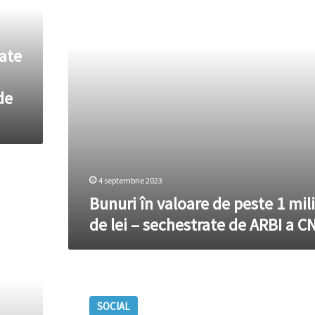
1
milion
de
tate
lei
–
sechestrate
de
de
ARBI
a
CNA
4 septembrie 2023
Bunuri în valoare de peste 1 mil
de lei – sechestrate de ARBI a C
Bunuri
de
SOCIAL
circa