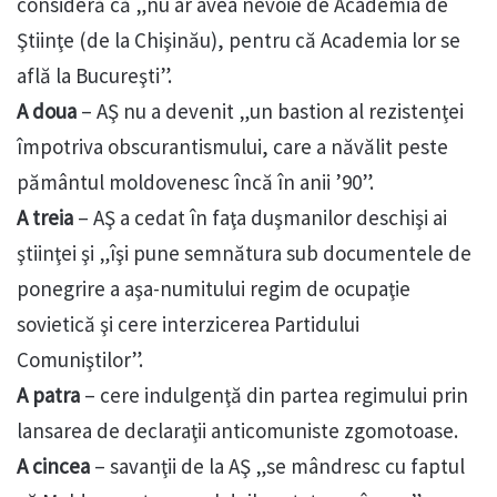
consideră că „nu ar avea nevoie de Academia de
Ştiinţe (de la Chişinău), pentru că Academia lor se
află la Bucureşti”.
A doua
– AŞ nu a devenit „un bastion al rezistenţei
împotriva obscurantismului, care a năvălit peste
pământul moldovenesc încă în anii ’90”.
A treia
– AŞ a cedat în faţa duşmanilor deschişi ai
ştiinţei şi „îşi pune semnătura sub documentele de
ponegrire a aşa-numitului regim de ocupaţie
sovietică şi cere interzicerea Partidului
Comuniştilor”.
A patra
– cere indulgenţă din partea regimului prin
lansarea de declaraţii anticomuniste zgomotoase.
A cincea
– savanţii de la AŞ „se mândresc cu faptul