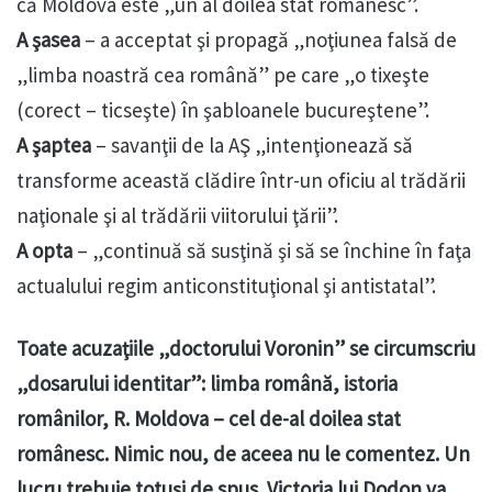
că Moldova este „un al doilea stat românesc”.
A şasea
– a acceptat şi propagă „noţiunea falsă de
„limba noastră cea română” pe care „o tixeşte
(corect – ticseşte) în şabloanele bucureştene”.
A şaptea
– savanţii de la AŞ „intenţionează să
transforme această clădire într-un oficiu al trădării
naţionale şi al trădării viitorului ţării”.
A opta
– „continuă să susţină şi să se închine în faţa
actualului regim anticonstituţional şi antistatal”.
Toate acuzaţiile „doctorului Voronin” se circumscriu
„dosarului identitar”: limba română, istoria
românilor, R. Moldova – cel de-al doilea stat
românesc. Nimic nou, de aceea nu le comentez. Un
lucru trebuie totuşi de spus. Victoria lui Dodon va