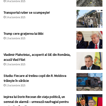
14 octombrie 2025
Transportul rutier se scumpește!
14 octombrie 2025
Trump cere grațierea lui Bibi
13 octombrie 2025
Vladimir Plahotniuc, acoperit al SIE din România,
acuză Vlad Filat
13 octombrie 2025
Studiu: Fiecare al treilea copil din R. Moldova
trăiește în sărăcie
13 octombrie 2025
Ieșirea lui Dorin Recean din viața politică, un
semnal de alarmă – urmează naufragiul pentru