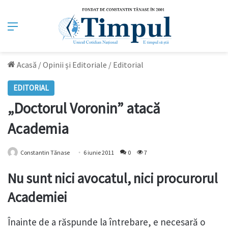
Meniu
Acasă
/
Opinii și Editoriale
/
Editorial
EDITORIAL
„Doctorul Voronin” atacă
Academia
Constantin Tănase
6 iunie 2011
0
7
Nu sunt nici avocatul, nici procurorul
Academiei
Înainte de a răspunde la întrebare, e necesară o