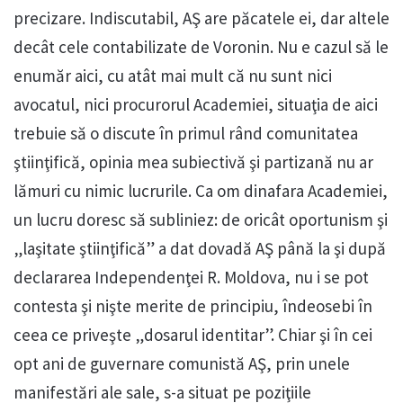
precizare. Indiscutabil, AŞ are păcatele ei, dar altele
decât cele contabilizate de Voronin. Nu e cazul să le
enumăr aici, cu atât mai mult că nu sunt nici
avocatul, nici procurorul Academiei, situaţia de aici
trebuie să o discute în primul rând comunitatea
ştiinţifică, opinia mea subiectivă şi partizană nu ar
lămuri cu nimic lucrurile. Ca om dinafara Academiei,
un lucru doresc să subliniez: de oricât oportunism şi
„laşitate ştiinţifică” a dat dovadă AŞ până la şi după
declararea Independenţei R. Moldova, nu i se pot
contesta şi nişte merite de principiu, îndeosebi în
ceea ce priveşte „dosarul identitar”. Chiar şi în cei
opt ani de guvernare comunistă AŞ, prin unele
manifestări ale sale, s-a situat pe poziţiile