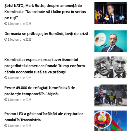
Șeful NATO, Mark Rutte, despre amenințările
Kremlinului: ”Nu trebuie să-i luăm prea în serios
pe ruși”
15 octombrie 2025
Germania se prăbușește: Românii, loviți de criză
15 octombrie 2025
Kremlinul a respins miercuri avertismentul
preşedintelui american Donald Trump conform
căruia economia rusă se va prăbuşi
15 octombrie 2025
Peste 49.000 de refugiați beneficiază de
protecție temporară în Chișinău
15 octombrie 2025
Promo-LEX a găsit noi încălcări ale drepturilor
omului în Transnistria
15 octombrie 2025