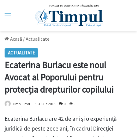
Meniu
Acasă
/
Actualitate
ACTUALITATE
Ecaterina Burlacu este noul
Avocat al Poporului pentru
protecția drepturilor copilului
Timpul.md
3 iulie 2015
0
6
Ecaterina Burlacu are 42 de ani și o experiență
juridică de peste zece ani, în cadrul Direcției