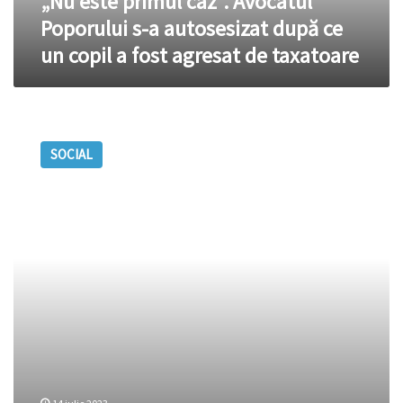
„Nu este primul caz”. Avocatul
ce
Poporului s-a autosesizat după ce
un
un copil a fost agresat de taxatoare
copil
a
fost
agresat
Vasile
de
Coroi
taxatoare
SOCIAL
–
noul
Avocat
al
Poporului
pentru
drepturile
copilului