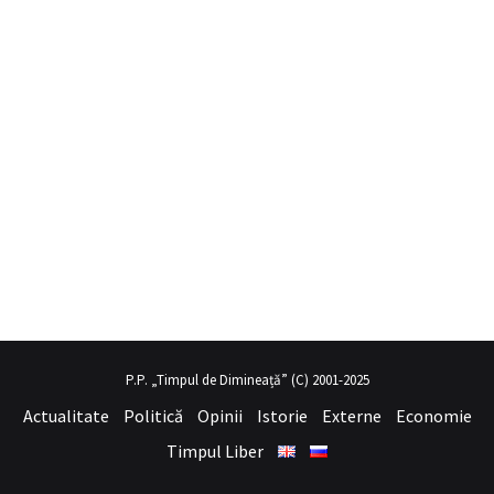
a
mobil porno
hayalini kurduğu seksi kadının üvey annesi gibi
sex h
P.P. „Timpul de Dimineață” (C) 2001-2025
Actualitate
Politică
Opinii
Istorie
Externe
Economie
Timpul Liber