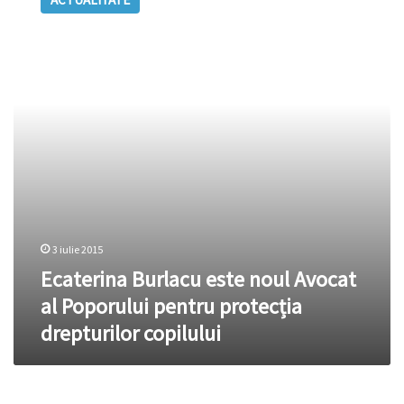
este
noul
Avocat
al
Poporului
pentru
protecția
drepturilor
copilului
3 iulie 2015
Ecaterina Burlacu este noul Avocat
al Poporului pentru protecția
drepturilor copilului