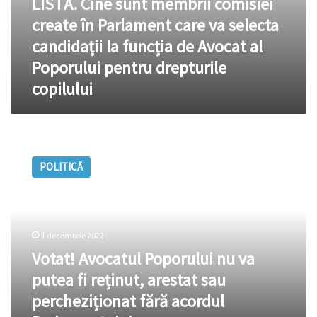
LISTĂ. Cine sunt membrii comisiei
de
create în Parlament care va selecta
Avocat
al
candidații la funcția de Avocat al
Poporului
Poporului pentru drepturile
pentru
drepturile
copilului
copilului
Votat!
Avocatul
POLITICĂ
Poporului
nu
va
putea
fi
1 decembrie 2022
reținut,
Votat! Avocatul Poporului nu va
arestat
sau
putea fi reținut, arestat sau
percheziționat
percheziționat fără acordul
fără