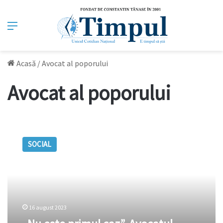
Meniu
Acasă
/
Avocat al poporului
Avocat al poporului
„Nu
este
SOCIAL
primul
caz”.
Avocatul
Poporului
s-
a
16 august 2023
autosesizat
după