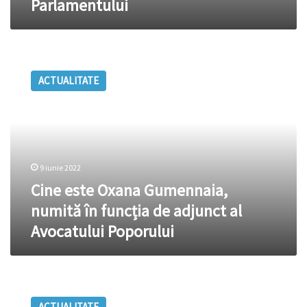
Parlamentului
acordul
Parlamentului
Cine
este
ACTUALITATE
Oxana
Gumennaia,
numită
în
funcția
de
9 iunie 2022
adjunct
al
Cine este Oxana Gumennaia,
Avocatului
numită în funcția de adjunct al
Poporului
Avocatului Poporului
Ecaterina
Burlacu
ACTUALITATE