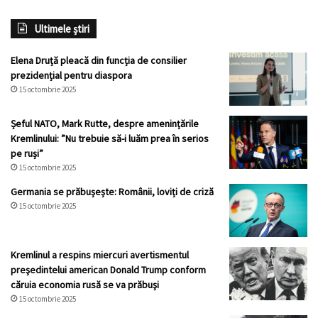
Ultimele știri
Elena Druță pleacă din funcția de consilier
prezidențial pentru diaspora
15 octombrie 2025
Șeful NATO, Mark Rutte, despre amenințările
Kremlinului: ”Nu trebuie să-i luăm prea în serios
pe ruși”
15 octombrie 2025
Germania se prăbușește: Românii, loviți de criză
15 octombrie 2025
Kremlinul a respins miercuri avertismentul
preşedintelui american Donald Trump conform
căruia economia rusă se va prăbuşi
15 octombrie 2025