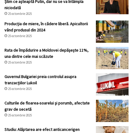
Știm ce așteaptă Putin, dar nu se va întâmpla
niciodată
25 octombrie 2025
Producția de miere, în cădere liberă. Apicultorii
vând produsul din 2024
25 octombrie 2025
Rata de împădurire a Moldovei depășește 11%,
una dintre cele mai scăzute
25 octombrie 2025
Guvernul Bulgariei preia controlul asupra
tranzacțiilor Lukoil
25 octombrie 2025
Culturile de floarea-soarelui și porumb, afectate
grav de secetă
25 octombrie 2025
Studiu: Alăptarea are efect anticancerigen