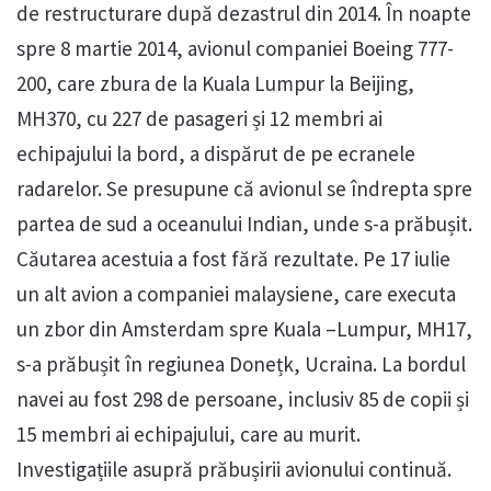
de restructurare după dezastrul din 2014. În noapte
spre 8 martie 2014, avionul companiei Boeing 777-
200, care zbura de la Kuala Lumpur la Beijing,
MH370, cu 227 de pasageri și 12 membri ai
echipajului la bord, a dispărut de pe ecranele
radarelor. Se presupune că avionul se îndrepta spre
partea de sud a oceanului Indian, unde s-a prăbușit.
Căutarea acestuia a fost fără rezultate. Pe 17 iulie
un alt avion a companiei malaysiene, care executa
un zbor din Amsterdam spre Kuala –Lumpur, MH17,
s-a prăbușit în regiunea Donețk, Ucraina. La bordul
navei au fost 298 de persoane, inclusiv 85 de copii și
15 membri ai echipajului, care au murit.
Investigațiile asupră prăbușirii avionului continuă.