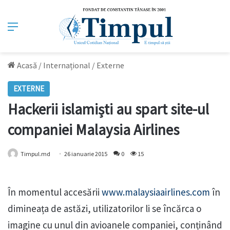
Meniu
Acasă
/
Internațional
/
Externe
EXTERNE
Hackerii islamiști au spart site-ul
companiei Malaysia Airlines
Timpul.md
26 ianuarie 2015
0
15
În momentul accesării
www.malaysiaairlines.com
în
dimineața de astăzi, utilizatorilor li se încărca o
imagine cu unul din avioanele companiei, conținând