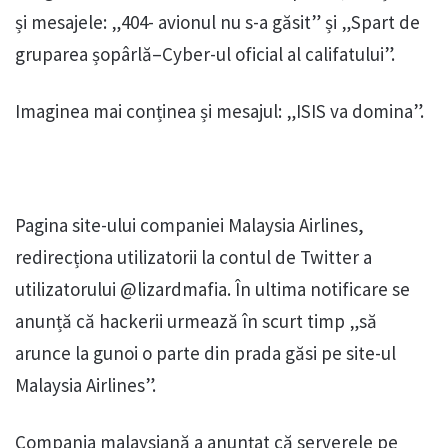
și mesajele: „404- avionul nu s-a găsit” și „Spart de
gruparea șopârlă–Cyber-ul oficial al califatului”.
Imaginea mai conținea și mesajul: „ISIS va domina”.
Pagina site-ului companiei Malaysia Airlines,
redirecționa utilizatorii la contul de Twitter a
utilizatorului @lizardmafia. În ultima notificare se
anunță că hackerii urmează în scurt timp „să
arunce la gunoi o parte din prada găsi pe site-ul
Malaysia Airlines”.
Compania malaysiană a anunțat că serverele pe