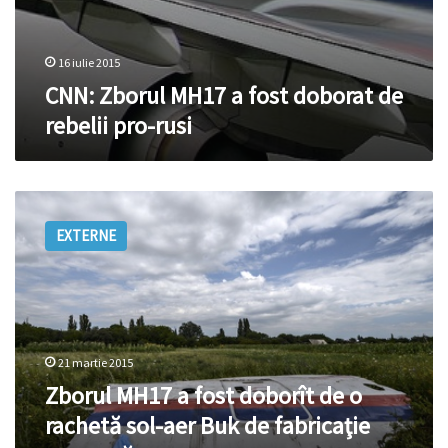
16 iulie 2015
CNN: Zborul MH17 a fost doborat de
rebelii pro-rusi
Zborul
MH17
EXTERNE
a
fost
doborît
de
o
rachetă
21 martie 2015
sol-
aer
Zborul MH17 a fost doborît de o
Buk
rachetă sol-aer Buk de fabricaţie
de