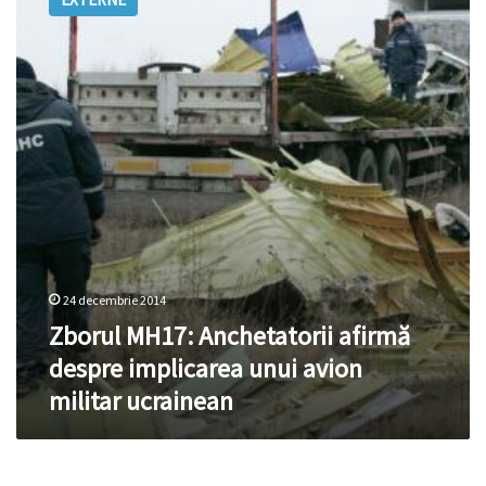
Anchetatorii
afirmă
despre
implicarea
unui
avion
militar
ucrainean
24 decembrie 2014
Zborul MH17: Anchetatorii afirmă
despre implicarea unui avion
militar ucrainean
Două