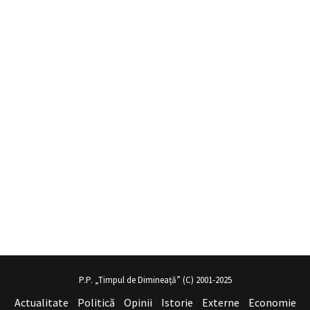
obil porno
hayalini kurduğu seksi kadının üvey annesi gibi
sex hika
P.P. „Timpul de Dimineață” (C) 2001-2025
Actualitate
Politică
Opinii
Istorie
Externe
Economie