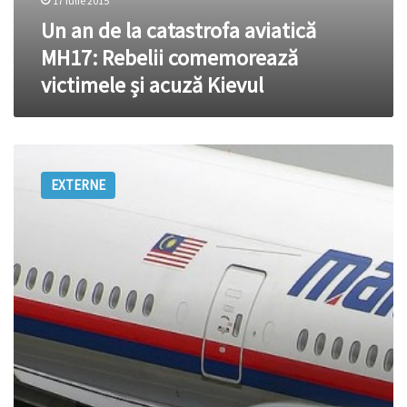
17 iulie 2015
Un an de la catastrofa aviatică
MH17: Rebelii comemorează
victimele și acuză Kievul
CNN:
Zborul
EXTERNE
MH17
a
fost
doborat
de
rebelii
pro-
rusi