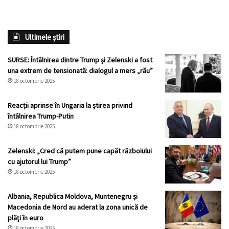
Ultimele știri
SURSE: Întâlnirea dintre Trump și Zelenski a fost
una extrem de tensionată: dialogul a mers „rău”
18 octombrie 2025
Reacții aprinse în Ungaria la știrea privind
întâlnirea Trump-Putin
18 octombrie 2025
Zelenski: „Cred că putem pune capăt războiului
cu ajutorul lui Trump”
18 octombrie 2025
Albania, Republica Moldova, Muntenegru şi
Macedonia de Nord au aderat la zona unică de
plăţi în euro
18 octombrie 2025