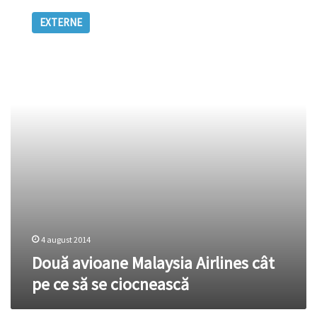
avioane
EXTERNE
Malaysia
Airlines
cât
pe
ce
să
se
ciocnească
4 august 2014
Două avioane Malaysia Airlines cât
pe ce să se ciocnească