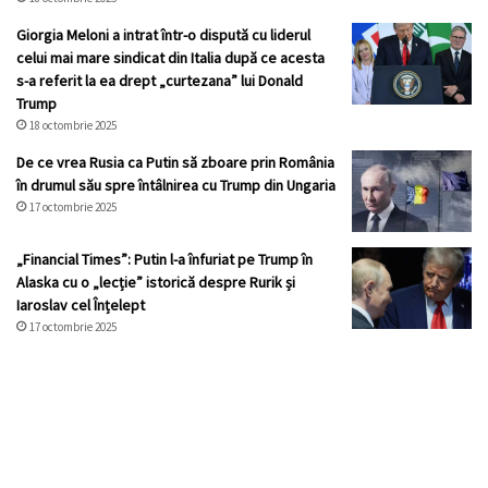
Giorgia Meloni a intrat într-o dispută cu liderul
celui mai mare sindicat din Italia după ce acesta
s-a referit la ea drept „curtezana” lui Donald
Trump
18 octombrie 2025
De ce vrea Rusia ca Putin să zboare prin România
în drumul său spre întâlnirea cu Trump din Ungaria
17 octombrie 2025
„Financial Times”: Putin l-a înfuriat pe Trump în
Alaska cu o „lecție” istorică despre Rurik și
Iaroslav cel Înțelept
17 octombrie 2025