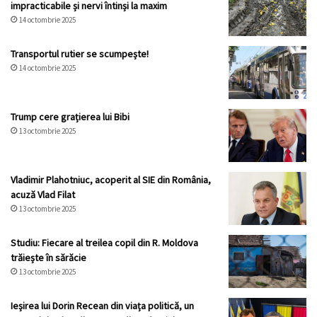
impracticabile și nervi întinși la maxim
14 octombrie 2025
Transportul rutier se scumpește!
14 octombrie 2025
Trump cere grațierea lui Bibi
13 octombrie 2025
Vladimir Plahotniuc, acoperit al SIE din România,
acuză Vlad Filat
13 octombrie 2025
Studiu: Fiecare al treilea copil din R. Moldova
trăiește în sărăcie
13 octombrie 2025
Ieșirea lui Dorin Recean din viața politică, un