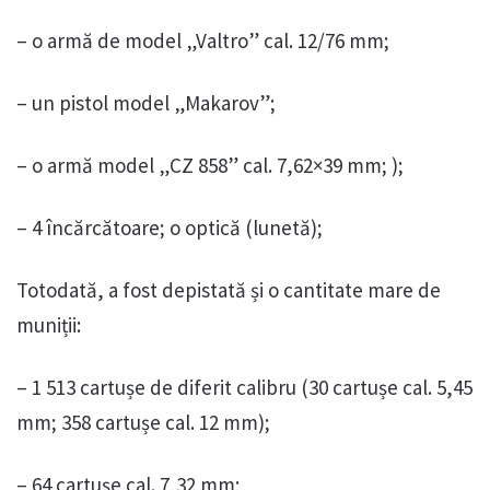
– o armă de model „Valtro” cal. 12/76 mm;
– un pistol model „Makarov”;
– o armă model „CZ 858” cal. 7,62×39 mm; );
– 4 încărcătoare; o optică (lunetă);
Totodată, a fost depistată și o cantitate mare de
muniții:
– 1 513 cartușe de diferit calibru (30 cartușe cal. 5,45
mm; 358 cartușe cal. 12 mm);
– 64 cartușe cal. 7,32 mm;