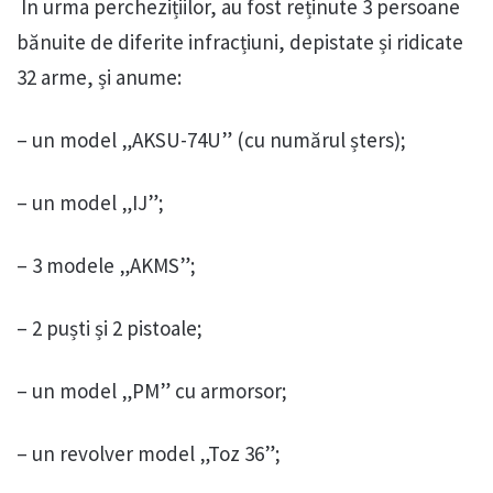
În urma perchezițiilor, au fost reținute 3 persoane
bănuite de diferite infracțiuni, depistate și ridicate
32 arme, și anume:
– un model „AKSU-74U” (cu numărul șters);
– un model „IJ”;
– 3 modele „AKMS”;
– 2 puști și 2 pistoale;
– un model „PM” cu armorsor;
– un revolver model „Toz 36”;