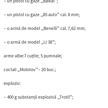
– un pistol cu gaze „Baikal”;
– un pistol cu gaze „85 auto” cal. 8 mm;
– o armă de model „Benelli” cal. 7,62 mm;
– o armă de model „IJ 38”;
arme albe:7 cuțite; 5 pumnale;
coctail „Molotov”– 20 buc.;
exploziv:
– 400 g substanță explozivă „Trotil”;