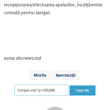
recepționarea/efectuarea apelurilor, încălțăminte
comodă pentru alergat.
sursa: abcnews.md
Antifa
percheziții
Copy URL