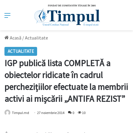
Meniu
Acasă
/
Actualitate
ACTUALITATE
IGP publică lista COMPLETĂ a
obiectelor ridicate în cadrul
perchezițiilor efectuate la membrii
activi ai mișcării „ANTIFA REZIST”
Timpul.md
27 noiembrie 2014
0
10