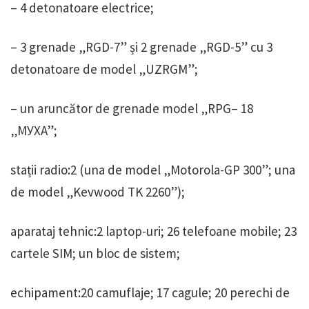
– 4 detonatoare electrice;
– 3 grenade „RGD-7” și 2 grenade „RGD-5” cu 3
detonatoare de model „UZRGM”;
– un aruncător de grenade model „RPG– 18
„MУXA”;
stații radio:2 (una de model „Motorola-GP 300”; una
de model „Kevwood TK 2260”);
aparataj tehnic:2 laptop-uri; 26 telefoane mobile; 23
cartele SIM; un bloc de sistem;
echipament:20 camuflaje; 17 cagule; 20 perechi de