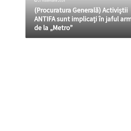
27 noiembrie 2014
armat
de
(Procuratura Generală) Activiștii
la
ANTIFA sunt implicați în jaful ar
„Metro”
de la „Metro”