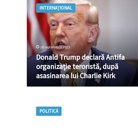
Trump
INTERNAȚIONAL
declară
Antifa
organizație
teroristă,
după
asasinarea
18 septembrie 2025
lui
Charlie
Donald Trump declară Antifa
Kirk
organizație teroristă, după
asasinarea lui Charlie Kirk
Grigore
Petrenco
POLITICĂ
și
alți
membri
”Antifa”