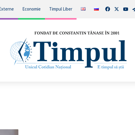
Facebook
X
You
Externe
Economie
Timpul Liber
PROTEST