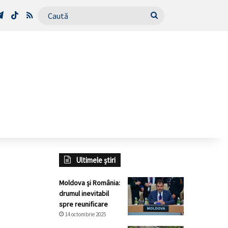
Tube
Telegram
TikTok
RSS
Caută
Ultimele știri
Moldova și România:
drumul inevitabil
spre reunificare
14 octombrie 2025