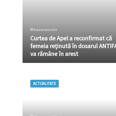
ANTIFA
va
rămâne
în
arest
8 decembrie 2014
Curtea de Apel a reconfirmat că
femeia reţinută în dosarul ANTIF
va rămâne în arest
(Procuratura
Generală)
ACTUALITATE
Activiștii
ANTIFA
sunt
implicați
în
jaful