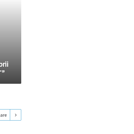
rii
T”
are