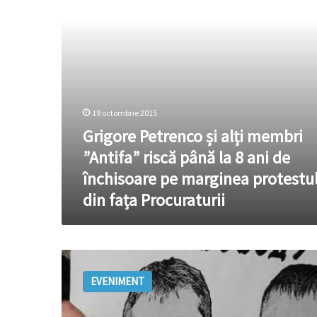
riscă
până
la
8
ani
de
închisoare
pe
19 octombrie 2015
marginea
Grigore Petrenco și alți membri
protestului
din
”Antifa” riscă până la 8 ani de
fața
închisoare pe marginea protestu
Procuraturii
din fața Procuraturii
Activiștii
organizației
EVENIMENT
extremiste
ANTIFA
rămân