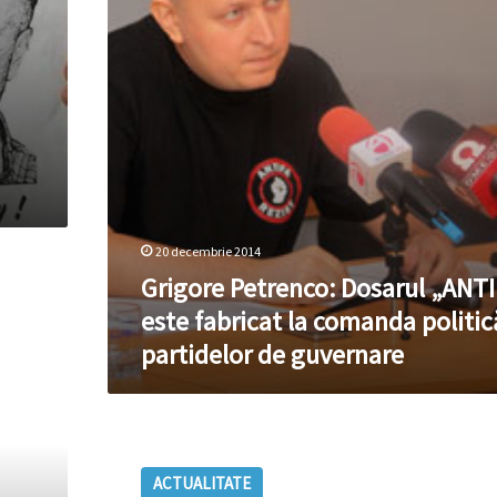
fabricat
la
comanda
politică
a
partidelor
de
guvernare
20 decembrie 2014
Grigore Petrenco: Dosarul „ANTI
este fabricat la comanda politic
partidelor de guvernare
Timofti
a
ACTUALITATE
fost