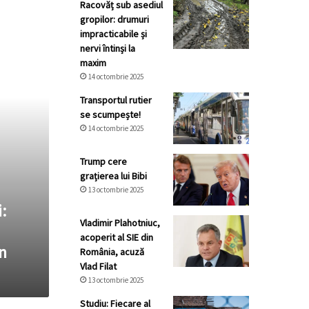
Racovăț sub asediul
gropilor: drumuri
impracticabile și
nervi întinși la
maxim
14 octombrie 2025
Transportul rutier
se scumpește!
14 octombrie 2025
Trump cere
grațierea lui Bibi
13 octombrie 2025
:
Vladimir Plahotniuc,
acoperit al SIE din
n
România, acuză
Vlad Filat
13 octombrie 2025
Studiu: Fiecare al