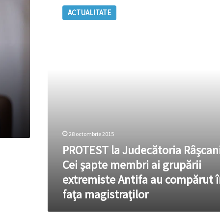
la
ACTUALITATE
Judecătoria
Râşcani:
Cei
şapte
membri
ai
grupării
extremiste
Antifa
au
compărut
în
28 octombrie 2015
faţa
PROTEST la Judecătoria Râşcani
magistraţilor
Cei şapte membri ai grupării
extremiste Antifa au compărut î
faţa magistraţilor