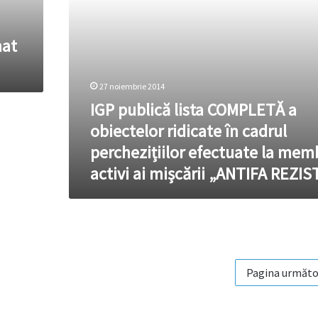
cadrul
perchezițiilor
efectuate
mat
la
membrii
activi
27 noiembrie 2014
ai
IGP publică lista COMPLETĂ a
mișcării
„ANTIFA
obiectelor ridicate în cadrul
REZIST”
perchezițiilor efectuate la memb
activi ai mișcării „ANTIFA REZIS
Pagina următo