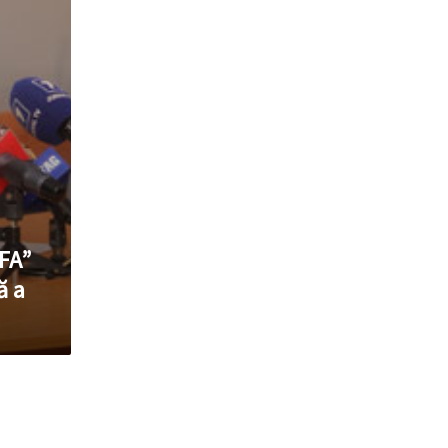
FA”
ă a