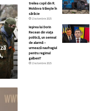
treilea copil din R.
Moldova trăiește în
sărăcie
13 octombrie 2025
Ieșirea lui Dorin
Recean din viața
politică, un semnal
de alarmă –
ază
urmează naufragiul
pentru regimul
A,
galben!?
13 octombrie 2025