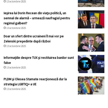
13 octombrie 2025
Ieșirea lui Dorin Recean din viața politică, un
semnal de alarmă – urmează naufragiul pentru
regimul galben!?
13 octombrie 2025
Doar un sfert dintre ucraineni îl mai vor pe
Zelenski președinte după război
13 octombrie 2025
Informațiile despre TUX și restituirea banilor sunt
false
13 octombrie 2025
PLDM și Olesea Stamate reacționează dur la
strategia LGBTIQ+ a UE
13 octombrie 2025