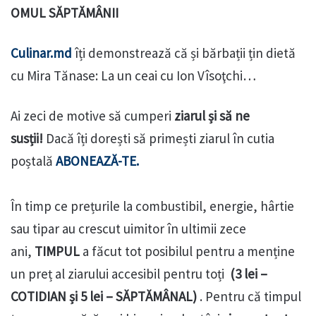
OMUL SĂPTĂMÂNII
Culinar.md
îți demonstrează că și bărbații țin dietă
cu Mira Tănase: La un ceai cu Ion Vîsoţchi…
Ai zeci de motive să cumperi
ziarul și să ne
susții!
Dacă îți dorești să primești ziarul în cutia
poștală
ABONEAZĂ-TE.
În timp ce prețurile la combustibil, energie, hârtie
sau tipar au crescut uimitor în ultimii zece
ani,
TIMPUL
a făcut tot posibilul pentru a menține
un preț al ziarului accesibil pentru toți
(3 lei –
COTIDIAN și 5 lei – SĂPTĂMÂNAL)
. Pentru că timpul