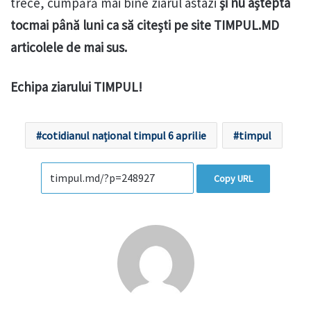
trece, cumpără mai bine ziarul astâzi
şi nu aștepta
tocmai până luni ca să citești pe site TIMPUL.MD
articolele de mai sus.
Echipa ziarului TIMPUL!
cotidianul național timpul 6 aprilie
timpul
Copy URL