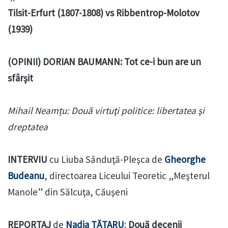
Tilsit-Erfurt (1807-1808) vs Ribbentrop-Molotov
(1939)
(OPINII) DORIAN BAUMANN: Tot ce-i bun are un
sfârşit
Mihail Neamțu: Două virtuţi politice: libertatea şi
dreptatea
INTERVIU
cu Liuba Sănduţă-Pleşca de
Gheorghe
Budeanu
, directoarea Liceului Teoretic „Meşterul
Manole” din Sălcuţa, Căuşeni
REPORTAJ
de
Nadia TĂTARU
:
Două decenii