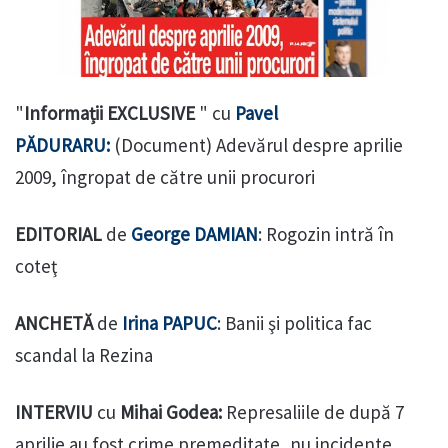
"
Informații EXCLUSIVE
" cu
Pavel
PĂDURARU:
(Document) Adevărul despre aprilie
2009, îngropat de către unii procurori
EDITORIAL
de
George DAMIAN
: Rogozin intră în
coteţ
ANCHETĂ
de
Irina PAPUC
: Banii şi politica fac
scandal la Rezina
INTERVIU
cu
Mihai Godea:
Represaliile de după 7
aprilie au fost crime premeditate, nu incidente