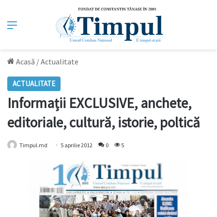
Meniu
Acasă
/
Actualitate
ACTUALITATE
Informații EXCLUSIVE, anchete,
editoriale, cultură, istorie, poltică
Timpul.md
5 aprilie 2012
0
5