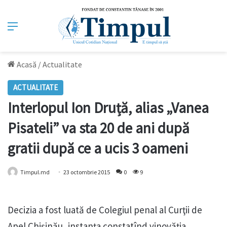
Meniu
Acasă
/
Actualitate
ACTUALITATE
Interlopul Ion Druță, alias „Vanea
Pisateli” va sta 20 de ani după
gratii după ce a ucis 3 oameni
Timpul.md
23 octombrie 2015
0
9
Decizia a fost luată de Colegiul penal al Curţii de
Apel Chişinău, instanţa constatînd vinovăţia