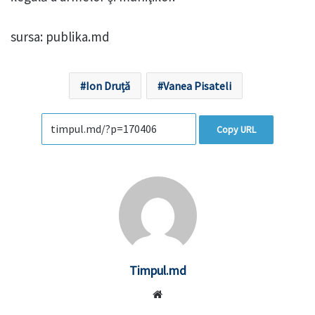
sursa: publika.md
Ion Druță
Vanea Pisateli
Copy URL
Timpul.md
Website