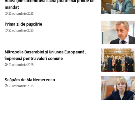
Bolea ține locomotiva caldă poate mai prinde un
mandat
21 octombrie 2025
Prima zi de pușcărie
21 octombrie 2025
Mitropolia Basarabiei și Uniunea Europeană,
împreună pentru valori comune
21 octombrie 2025
Scăpăm de Ala Nemerenco
21 octombrie 2025