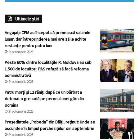
Ultimele știri
Angajații CFM au început să primească salariile
lunar, dar întreprinderea mai are să le achite
restanțe pentru patru luni
24 octombrie 2025
Peste 60% dintre localitățile R. Moldova au sub
1.500 de locuitori: PAS refuză să facă reforma
administrativă
24 octombrie 2025
Patru morţi şi 12 răniţi după ce un bărbat a
detonat o grenadă pe peronul unei gări din
Ucraina
24 octombrie 2025
Președintele „Pobeda” din Bălți, reținut: Unde se
ascundea în timpul perchezițiilor din septembrie
24 octombrie 2025