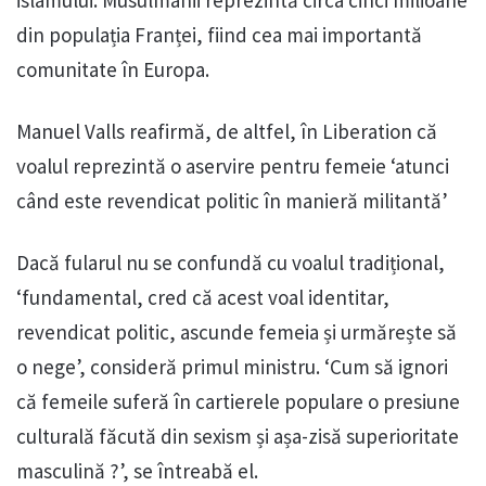
islamului. Musulmanii reprezintă circa cinci milioane
din populația Franței, fiind cea mai importantă
comunitate în Europa.
Manuel Valls reafirmă, de altfel, în Liberation că
voalul reprezintă o aservire pentru femeie ‘atunci
când este revendicat politic în manieră militantă’
Dacă fularul nu se confundă cu voalul tradițional,
‘fundamental, cred că acest voal identitar,
revendicat politic, ascunde femeia și urmărește să
o nege’, consideră primul ministru. ‘Cum să ignori
că femeile suferă în cartierele populare o presiune
culturală făcută din sexism și așa-zisă superioritate
masculină ?’, se întreabă el.