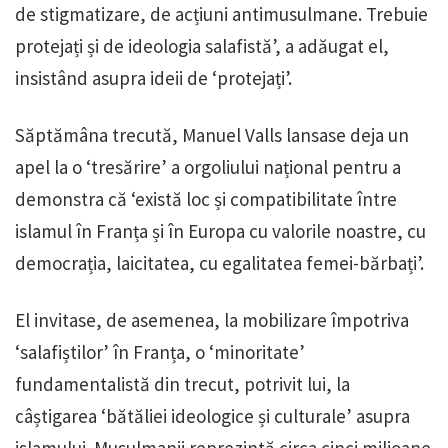
de stigmatizare, de acțiuni antimusulmane. Trebuie
protejați și de ideologia salafistă’, a adăugat el,
insistând asupra ideii de ‘protejați’.
Săptămâna trecută, Manuel Valls lansase deja un
apel la o ‘tresărire’ a orgoliului național pentru a
demonstra că ‘există loc și compatibilitate între
islamul în Franța și în Europa cu valorile noastre, cu
democrația, laicitatea, cu egalitatea femei-bărbați’.
El invitase, de asemenea, la mobilizare împotriva
‘salafiștilor’ în Franța, o ‘minoritate’
fundamentalistă din trecut, potrivit lui, la
câștigarea ‘bătăliei ideologice și culturale’ asupra