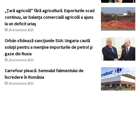
„Țară agricolă” fără agricultură. Exporturile scad
continuu, iar balanța comercială agricolă a ajuns
la un deficit uriaș
24 octombrie 2025
Orbán sfidează sancțiunile SUA: Ungaria caută
soluții pentru a menține importurile de petrol și
gaze din Rusia
24 octombrie 2025
Carrefour pleacă. Semnalul falimentului de
încredere în România
24 octombrie 2025