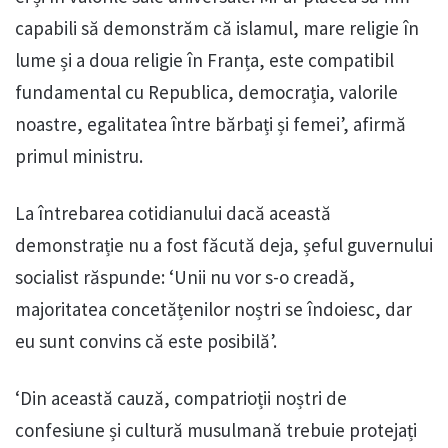
capabili să demonstrăm că islamul, mare religie în
lume și a doua religie în Franța, este compatibil
fundamental cu Republica, democrația, valorile
noastre, egalitatea între bărbați și femei’, afirmă
primul ministru.
La întrebarea cotidianului dacă această
demonstrație nu a fost făcută deja, șeful guvernului
socialist răspunde: ‘Unii nu vor s-o creadă,
majoritatea concetățenilor noștri se îndoiesc, dar
eu sunt convins că este posibilă’.
‘Din această cauză, compatrioții noștri de
confesiune și cultură musulmană trebuie protejați