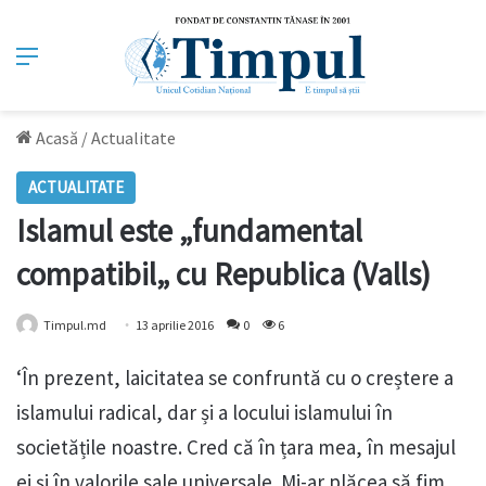
Meniu
Acasă
/
Actualitate
ACTUALITATE
Islamul este „fundamental
compatibil„ cu Republica (Valls)
Timpul.md
13 aprilie 2016
0
6
‘În prezent, laicitatea se confruntă cu o creștere a
islamului radical, dar și a locului islamului în
societățile noastre. Cred că în țara mea, în mesajul
ei și în valorile sale universale. Mi-ar plăcea să fim