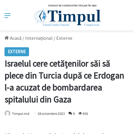
Meniu
Acasă
/
Internațional
/
Externe
EXTERNE
Israelul cere cetățenilor săi să
plece din Turcia după ce Erdogan
l-a acuzat de bombardarea
spitalului din Gaza
Timpul.md
18 octombrie 2023
0
436