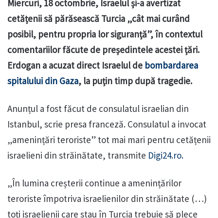
Miercuri, 18 octombrie, Israelul și-a avertizat
cetățenii să părăsească Turcia „cât mai curând
posibil, pentru propria lor siguranță”, în contextul
comentariilor făcute de președintele acestei țări.
Erdogan a acuzat direct Israelul de
bombardarea
spitalului din Gaza
, la puțin timp după tragedie.
Anunțul a fost făcut de consulatul israelian din
Istanbul, scrie presa franceză. Consulatul a invocat
„amenințări teroriste” tot mai mari pentru cetățenii
israelieni din străinătate, transmite
Digi24.ro.
„În lumina creșterii continue a amenințărilor
teroriste împotriva israelienilor din străinătate (…)
toți israelienii care stau în Turcia trebuie să plece