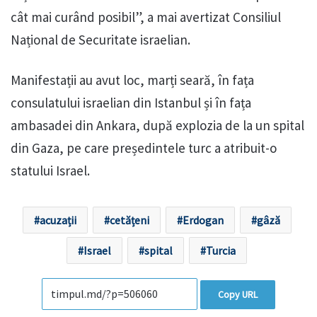
cât mai curând posibil”, a mai avertizat Consiliul
Național de Securitate israelian.
Manifestații au avut loc, marți seară, în fața
consulatului israelian din Istanbul și în fața
ambasadei din Ankara, după explozia de la un spital
din Gaza, pe care președintele turc a atribuit-o
statului Israel.
acuzații
cetățeni
Erdogan
gâză
Israel
spital
Turcia
Copy URL