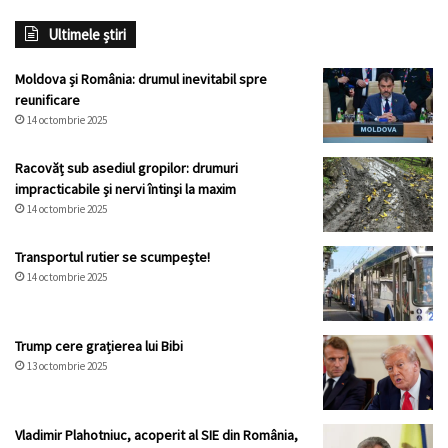
Ultimele știri
Moldova și România: drumul inevitabil spre
reunificare
14 octombrie 2025
Racovăț sub asediul gropilor: drumuri
impracticabile și nervi întinși la maxim
14 octombrie 2025
Transportul rutier se scumpește!
14 octombrie 2025
Trump cere grațierea lui Bibi
13 octombrie 2025
Vladimir Plahotniuc, acoperit al SIE din România,