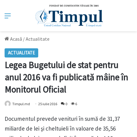
Meniu
Acasă
/
Actualitate
ACTUALITATE
Legea Bugetului de stat pentru
anul 2016 va fi publicată mâine în
Monitorul Oficial
Timpul.md
25 iulie 2016
0
6
Documentul prevede venituri în sumă de 31,37
miliarde de lei şi cheltuieli în valoare de 35,56