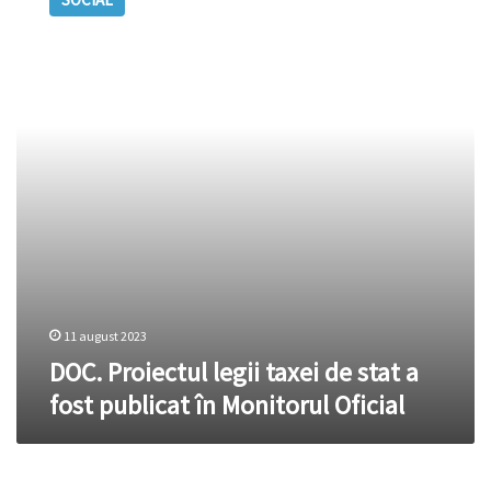
legii
taxei
de
stat
a
fost
publicat
în
Monitorul
Oficial
11 august 2023
DOC. Proiectul legii taxei de stat a
fost publicat în Monitorul Oficial
DOC.