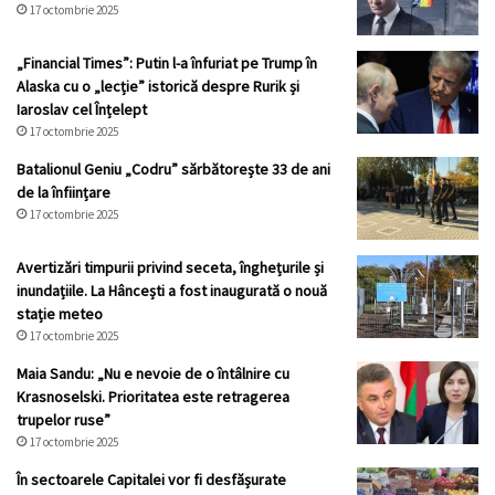
17 octombrie 2025
„Financial Times”: Putin l-a înfuriat pe Trump în
Alaska cu o „lecție” istorică despre Rurik și
Iaroslav cel Înțelept
17 octombrie 2025
Batalionul Geniu „Codru” sărbătorește 33 de ani
de la înființare
17 octombrie 2025
Avertizări timpurii privind seceta, înghețurile și
inundațiile. La Hâncești a fost inaugurată o nouă
stație meteo
17 octombrie 2025
Maia Sandu: „Nu e nevoie de o întâlnire cu
Krasnoselski. Prioritatea este retragerea
trupelor ruse”
17 octombrie 2025
În sectoarele Capitalei vor fi desfășurate