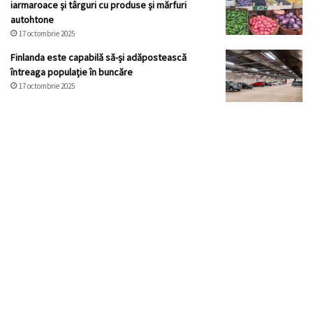
iarmaroace și târguri cu produse și mărfuri
autohtone
17 octombrie 2025
Finlanda este capabilă să-și adăpostească
întreaga populație în buncăre
17 octombrie 2025