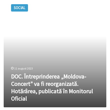
Întreprinderea
SOCIAL
„Moldova-
Concert”
va
fi
reorganizată.
Hotărârea,
publicată
în
Monitorul
Oficial
11 august 2023
DOC. Întreprinderea „Moldova-
Concert” va fi reorganizată.
Hotărârea, publicată în Monitorul
Oficial