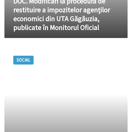
DOC. Modificări la procedura de
Monitorul
Oficial
restituire a impozitelor agenților
economici din UTA Găgăuzia,
publicate în Monitorul Oficial
DOC.
Decretul
SOCIAL
privind
componența
Colegiului
SIS,
publicat
în
Monitorul
Oficial