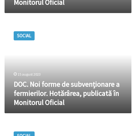
Monitorul Oficial
Monitorul
Oficial
DOC.
Noi
SOCIAL
forme
de
subvenționare
a
fermierilor.
Hotărârea,
15 august 2023
publicată
în
DOC. Noi forme de subvenționare a
Monitorul
fermierilor. Hotărârea, publicată în
Oficial
Monitorul Oficial
DOC.
Proiectul
SOCIAL