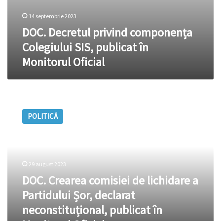
14 septembrie 2023
DOC. Decretul privind componența
Colegiului SIS, publicat în
Monitorul Oficial
DOC.
Crearea
POLITICĂ
comisiei
de
lichidare
a
Partidului
29 august 2023
Șor,
DOC. Crearea comisiei de lichidare a
declarat
neconstituțional,
Partidului Șor, declarat
publicat
neconstituțional, publicat în
în