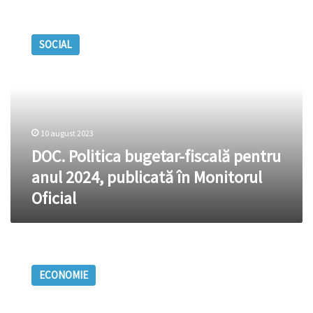
DOC.
Politica
SOCIAL
bugetar-
fiscală
pentru
anul
2024,
publicată
10 august 2023
în
Monitorul
DOC. Politica bugetar-fiscală pentru
Oficial
anul 2024, publicată în Monitorul
Oficial
DOC.
Agricultorii
ECONOMIE
pot
obține
subvenții