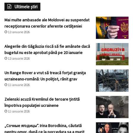
Ultimele știri
Mai multe ambasade ale Moldovei au suspendat
recepționarea cererilor aferente cetățeniei
12 ianuarie 2026
Alegerile din Găgăuzia riscă să fie amânate dacă
bugetul nu este aprobat până pe 20 ianuarie
12 ianuarie 2026
Un Range Rover a vrut să treacă forțat granița
ucraineano-română: Un polițist, rănit grav
11 ianuarie 2026
Zelenski acuză Kremlinul de teroare țintită
împotriva populației ucrainene
11 ianuarie 2026
„Сочные ягодицы”. Irina Borodkina, căutată
pentru omor, după ce la porcedura sa a murit