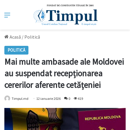
Meniu
Acasă
/
Politică
POLITICĂ
Mai multe ambasade ale Moldovei
au suspendat recepționarea
cererilor aferente cetățeniei
Timpul.md
12 ianuarie 2026
0
419