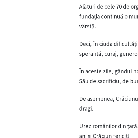
Alături de cele 70 de or
fundația continuă o munc
vârstă.
Deci, în ciuda dificultă
speranță, curaj, generoz
În aceste zile, gândul 
Său de sacrificiu, de b
De asemenea, Crăciunul 
dragi.
Urez românilor din țară
ani și Crăciun fericit!