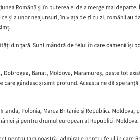
iunea Română și în puterea ei de a merge mai departe. 
și a unor neajunsuri, în viața de zi cu zi, românii au d
simț.
ăți din țară. Sunt mândră de felul în care oamenii își p
al, Dobrogea, Banat, Moldova, Maramureș, peste tot exis
e care gândesc și simt profund. Aceasta ne dă speranță
 Irlanda, Polonia, Marea Britanie și Republica Moldova, 
mâniei și pentru drumul european al Republicii Moldova.
ect pentru țara noastră, admirație pentru felul în care 