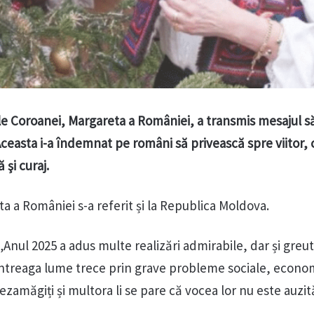
e Coroanei, Margareta a României, a transmis mesajul s
Aceasta i-a îndemnat pe români să privească spre viitor, 
şi curaj.
a a României s-a referit și la Republica Moldova.
 „Anul 2025 a adus multe realizări admirabile, dar și greut
. Întreaga lume trece prin grave probleme sociale, econom
ezamăgiți și multora li se pare că vocea lor nu este auzit