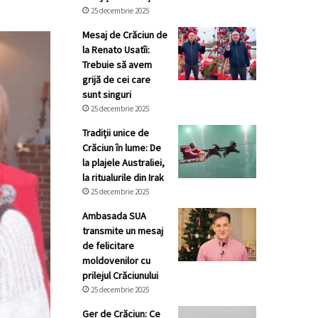
25 decembrie 2025
Mesaj de Crăciun de
la Renato Usatîi:
Trebuie să avem
grijă de cei care
sunt singuri
25 decembrie 2025
Tradiții unice de
Crăciun în lume: De
la plajele Australiei,
la ritualurile din Irak
25 decembrie 2025
Ambasada SUA
transmite un mesaj
de felicitare
moldovenilor cu
prilejul Crăciunului
25 decembrie 2025
Ger de Crăciun: Ce