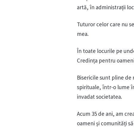
artă, în administrații lo
Tuturor celor care nu se
mea.
În toate locurile pe un
Credința pentru oamenii
Bisericile sunt pline de
spirituale, într-o lume î
invadat societatea.
Acum 35 de ani, am crea
oameni și comunități să-ș