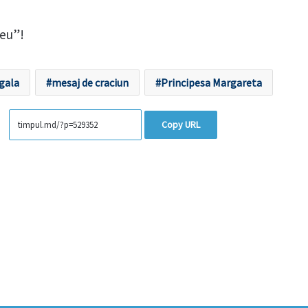
zeu”!
gala
mesaj de craciun
Principesa Margareta
Copy URL