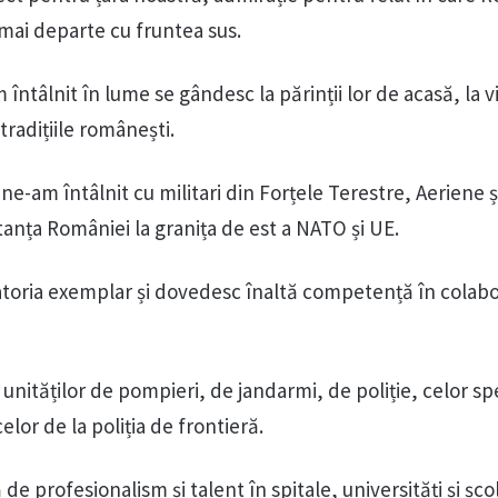
 mai departe cu fruntea sus.
 întâlnit în lume se gândesc la părinții lor de acasă, la vi
 tradițiile românești.
, ne-am întâlnit cu militari din Forțele Terestre, Aeriene 
tanța României la granița de est a NATO și UE.
 datoria exemplar și dovedesc înaltă competență în colab
nităților de pompieri, de jandarmi, de poliție, celor spe
celor de la poliția de frontieră.
e profesionalism și talent în spitale, universități și școl