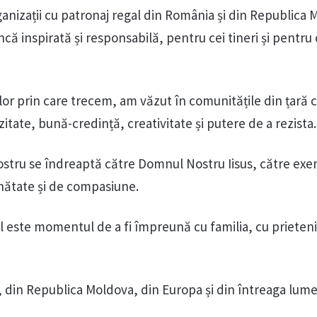
ganizații cu patronaj regal din România și din Republica 
ă inspirată și responsabilă, pentru cei tineri și pentru 
ților prin care trecem, am văzut în comunitățile din țară c
itate, bună-credință, creativitate și putere de a rezista.
nostru se îndreaptă către Domnul Nostru Iisus, către ex
unătate și de compasiune.
este momentul de a fi împreună cu familia, cu prietenii
, din Republica Moldova, din Europa și din întreaga lume,