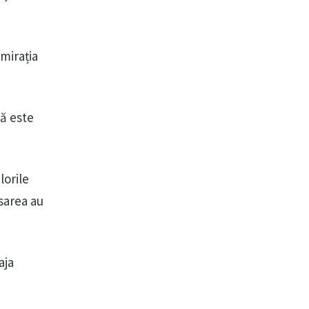
dmirația
tă este
lorile
ăsarea au
aja