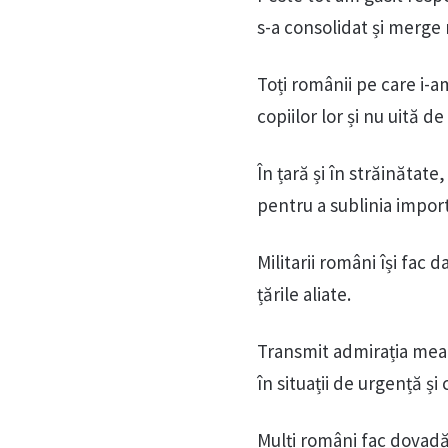
s-a consolidat și merge
Toți românii pe care i-am
copiilor lor și nu uită de
În țară și în străinătate
pentru a sublinia impor
Militarii români își fac
țările aliate.
Transmit admirația mea u
în situații de urgență și 
Mulți români fac dovadă d