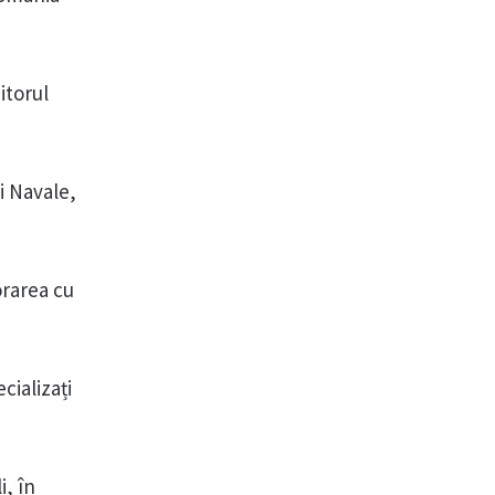
itorul
și Navale,
orarea cu
cializați
i, în