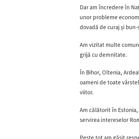
Dar am încredere în Naț
unor probleme economice 
dovadă de curaj și bun-
Am vizitat multe comunit
grijă cu demnitate.
În Bihor, Oltenia, Arde
oameni de toate vârstel
viitor.
Am călătorit în Estonia,
servirea intereselor Ro
Peste tot am găsit resp