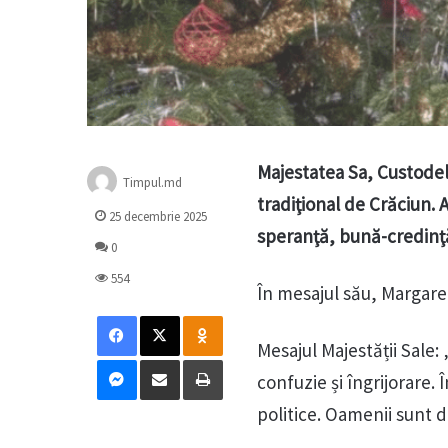
Majestatea Sa, Custodel
Timpul.md
tradiţional de Crăciun. 
25 decembrie 2025
speranţă, bună-credinţă 
0
554
În mesajul său, Margaret
Facebook
X
Odnoklassniki
Mesajul Majestății Sale:
Messenger
Distribuie prin mail
Tipărește
confuzie și îngrijorare
politice. Oamenii sunt d