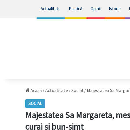
Actualitate
Politică
Opinii
Istorie
Acasă
/
Actualitate
/
Social
/
Majestatea Sa Margare
SOCIAL
Majestatea Sa Margareta, mes
curaj și bun-simț