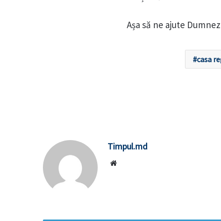
Așa să ne ajute Dumne
casa re
Timpul.md
Website