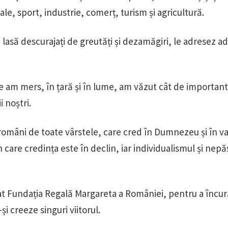
cale, sport, industrie, comerț, turism și agricultură.
 lasă descurajați de greutăți și dezamăgiri, le adresez a
de am mers, în țară și în lume, am văzut cât de importan
 noștri.
 români de toate vârstele, care cred în Dumnezeu și în va
n care credința este în declin, iar individualismul și nep
t Fundația Regală Margareta a României, pentru a încur
i creeze singuri viitorul.