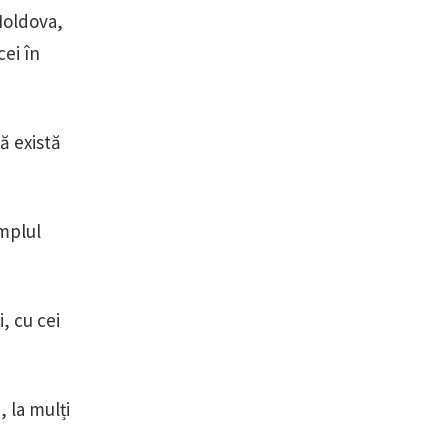
Moldova,
cei în
ă există
emplul
, cu cei
 la mulți