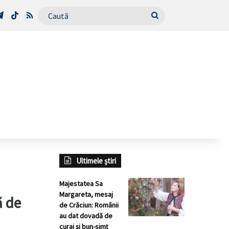
Tube
Telegram
TikTok
RSS
Caută
Ultimele știri
Majestatea Sa
Margareta, mesaj
ă de
de Crăciun: Românii
au dat dovadă de
curaj și bun-simț