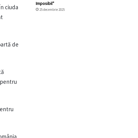
Imposibil”
În ciuda
25 decembrie 2025
at
oartă de
tă
 pentru
pentru
România