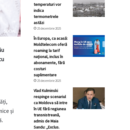
temperaturi vor
indica
termometrele
astăzi
25 decembrie 2025
În Europa, ca acasă:
Moldtelecom oferă
ău
roaming la tarif
național, inclus în
cu
abonamente, fără
costuri
suplimentare
25 decembrie 2025
Vlad Kulminski
respinge scenariul
ăți,
ca Moldova să intre
în UE fără regiunea
ice și
transnistreană,
ă.
admis de Maia
Sandu: „Exclus.