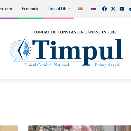
Facebook
X
You
Externe
Economie
Timpul Liber
Majestatea