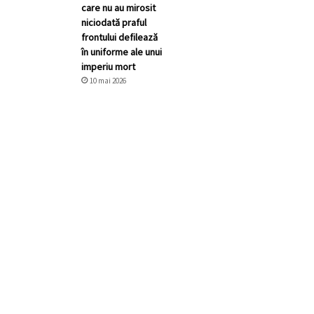
care nu au mirosit
niciodată praful
frontului defilează
în uniforme ale unui
imperiu mort
10 mai 2026