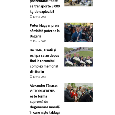
prezentată: Poate
să transporte 3.000
kg de explozibil
10 mai 2026
Peter Magyar preia
sâmbătă puterea în
Ungaria
10 mai 2026
De 9 Mai, Usatîi și
echipa sa au depus
flori la renumitul
complex memorial
din Berlin
10 mai 2026
Alexandru Tănase:
VICTORIOFRENIA
este forma
supremă de
degenerare morală
în care niște tablagii