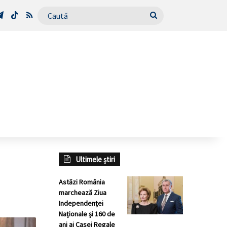
Tube
Telegram
TikTok
RSS
Caută
Ultimele știri
Astăzi România
marchează Ziua
Independenței
Naționale și 160 de
ani ai Casei Regale