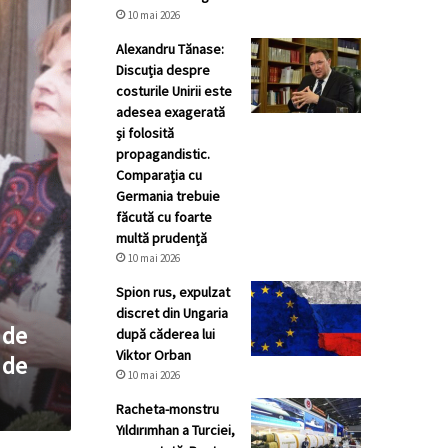
10 mai 2026
Alexandru Tănase:
Discuția despre
costurile Unirii este
adesea exagerată
și folosită
propagandistic.
Comparația cu
Germania trebuie
făcută cu foarte
multă prudență
10 mai 2026
Spion rus, expulzat
discret din Ungaria
 de
după căderea lui
Viktor Orban
 de
10 mai 2026
Racheta-monstru
Yıldırımhan a Turciei,