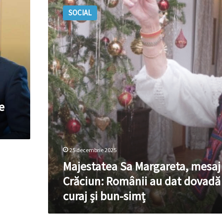
Sa
SOCIAL
Margareta,
mesaj
de
Crăciun:
Românii
au
dat
dovadă
de
e
curaj
și
bun-
simț
25 decembrie 2025
Majestatea Sa Margareta, mesaj
Crăciun: Românii au dat dovadă
curaj și bun-simț