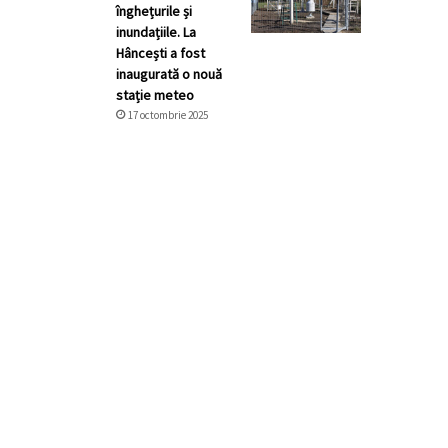
înghețurile și
inundațiile. La
Hâncești a fost
inaugurată o nouă
stație meteo
17 octombrie 2025