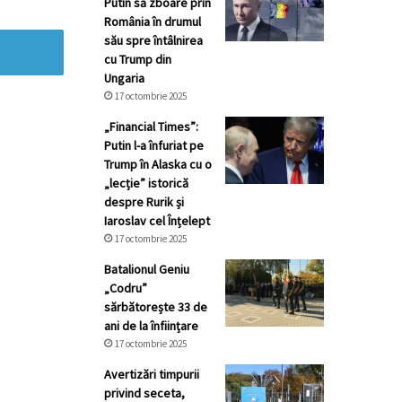
Putin să zboare prin
România în drumul
său spre întâlnirea
cu Trump din
Ungaria
17 octombrie 2025
„Financial Times”:
Putin l-a înfuriat pe
Trump în Alaska cu o
„lecție” istorică
despre Rurik și
Iaroslav cel Înțelept
17 octombrie 2025
Batalionul Geniu
„Codru”
sărbătorește 33 de
ani de la înființare
17 octombrie 2025
Avertizări timpurii
privind seceta,