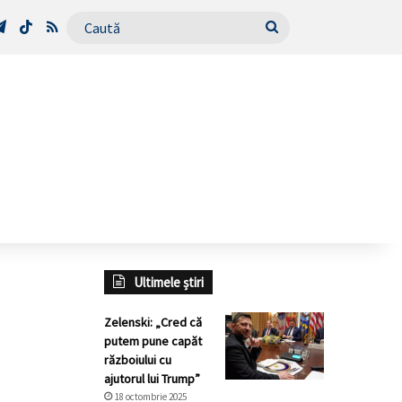
Tube
Telegram
TikTok
RSS
Caută
Ultimele știri
Zelenski: „Cred că
putem pune capăt
războiului cu
ajutorul lui Trump”
18 octombrie 2025