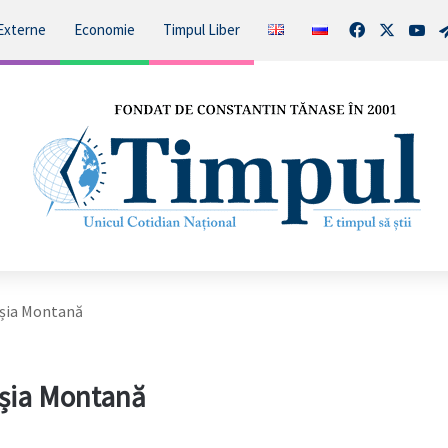
Facebook
X
You
Externe
Economie
Timpul Liber
oșia Montană
oșia Montană