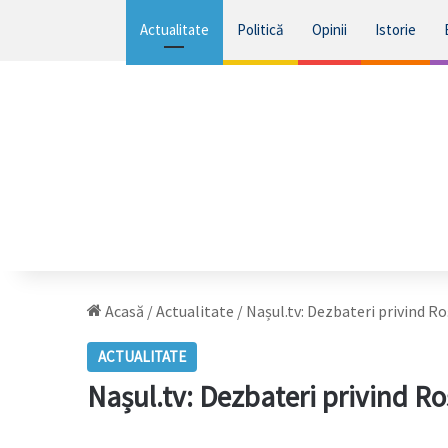
Actualitate
Politică
Opinii
Istorie
Acasă
/
Actualitate
/
Nașul.tv: Dezbateri privind R
ACTUALITATE
Nașul.tv: Dezbateri privind R