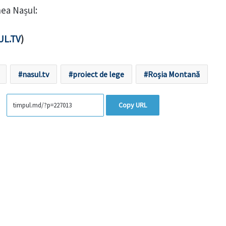
nea Nașul:
UL.TV
)
nasul.tv
proiect de lege
Roșia Montană
Copy URL