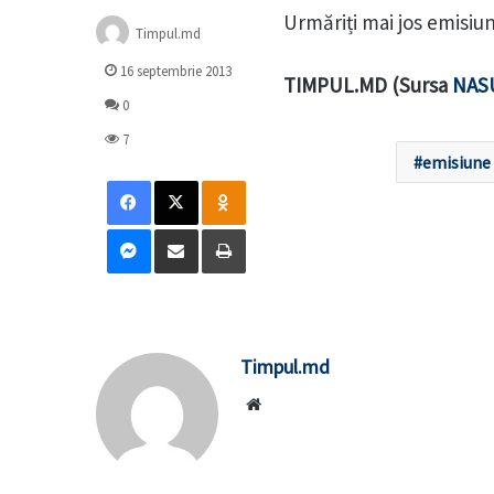
Urmăriți mai jos emisiu
Timpul.md
16 septembrie 2013
TIMPUL.MD (Sursa
NAS
0
7
emisiune
Facebook
X
Odnoklassniki
Messenger
Distribuie prin mail
Tipărește
Timpul.md
Website