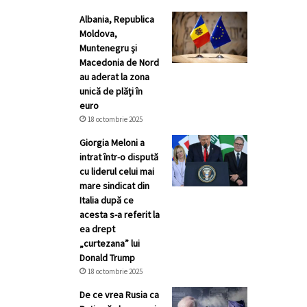
Albania, Republica
Moldova,
Muntenegru şi
Macedonia de Nord
au aderat la zona
unică de plăţi în
euro
18 octombrie 2025
Giorgia Meloni a
intrat într-o dispută
cu liderul celui mai
mare sindicat din
Italia după ce
acesta s-a referit la
ea drept
„curtezana” lui
Donald Trump
18 octombrie 2025
De ce vrea Rusia ca