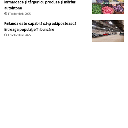
iarmaroace și târguri cu produse și mărfuri
autohtone
17 octombrie 2025
Finlanda este capabilă să-și adăpostească
întreaga populație în buncăre
17 octombrie 2025