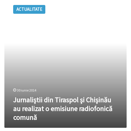
din
ACTUALITATE
Tiraspol
şi
Chişinău
au
realizat
o
emisiune
radiofonică
comună
30 iunie 2014
Jurnaliştii din Tiraspol şi Chişinău
au realizat o emisiune radiofonică
comună