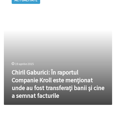
În
raportul
Companie
Kroll
este
menționat
unde
au
fost
transferaţi
banii
și
19 aprilie 2015
cine
Chiril Gaburici: În raportul
a
semnat
Companie Kroll este menționat
facturile
unde au fost transferaţi banii și cine
a semnat facturile
Jurnaliştii