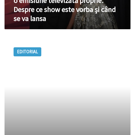
o emisiune televizată proprie.
proprie.
Despre ce show este vorba și când
Despre
se va lansa
ce
show
este
vorba
Bună
și
ziua
când
EDITORIAL
zdravstvuite
se
va
lansa