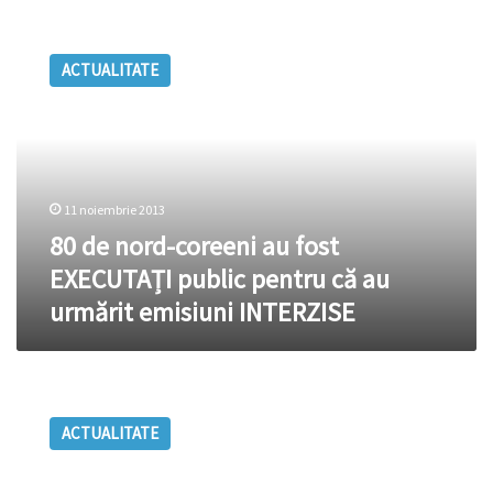
80
de
ACTUALITATE
nord-
coreeni
au
fost
EXECUTAȚI
public
11 noiembrie 2013
pentru
că
80 de nord-coreeni au fost
au
EXECUTAȚI public pentru că au
urmărit
urmărit emisiuni INTERZISE
emisiuni
INTERZISE
Nașul.tv:
Dezbateri
ACTUALITATE
privind
Roșia
Montană