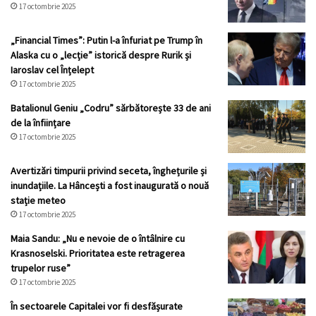
17 octombrie 2025
„Financial Times”: Putin l-a înfuriat pe Trump în
Alaska cu o „lecție” istorică despre Rurik și
Iaroslav cel Înțelept
17 octombrie 2025
Batalionul Geniu „Codru” sărbătorește 33 de ani
de la înființare
17 octombrie 2025
Avertizări timpurii privind seceta, înghețurile și
inundațiile. La Hâncești a fost inaugurată o nouă
stație meteo
17 octombrie 2025
Maia Sandu: „Nu e nevoie de o întâlnire cu
Krasnoselski. Prioritatea este retragerea
trupelor ruse”
17 octombrie 2025
În sectoarele Capitalei vor fi desfășurate