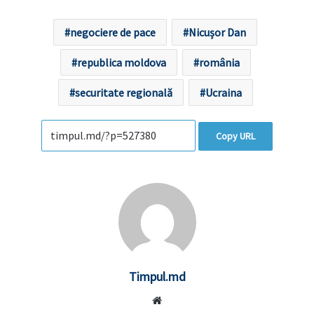
negociere de pace
Nicușor Dan
republica moldova
românia
securitate regională
Ucraina
Copy URL
Timpul.md
Website