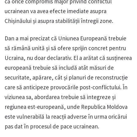
că orice compromis major privind conflictul
ucrainean va avea efecte imediate asupra
Chișinăului și asupra stabilității întregii zone.
Dan a mai precizat că Uniunea Europeană trebuie
să rămână unită și să ofere sprijin concret pentru
Ucraina, nu doar declarativ. El a arătat că susținerea
europeană trebuie să includă atât măsuri de
securitate, apărare, cât și planuri de reconstrucție
care să anticipeze provocările post-conflictului. În
viziunea sa, abordarea trebuie să integreze și
regiunea est-europeană, unde Republica Moldova
este vulnerabilă la reacții adverse în urma oricărui
pas dat în procesul de pace ucrainean.