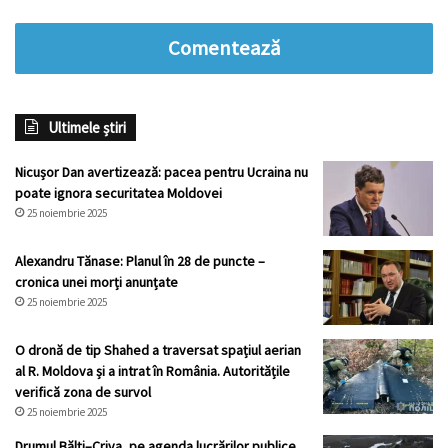
Comentează
Ultimele știri
Nicușor Dan avertizează: pacea pentru Ucraina nu
poate ignora securitatea Moldovei
25 noiembrie 2025
Alexandru Tănase: Planul în 28 de puncte –
cronica unei morți anunțate
25 noiembrie 2025
O dronă de tip Shahed a traversat spațiul aerian
al R. Moldova și a intrat în România. Autoritățile
verifică zona de survol
25 noiembrie 2025
Drumul Bălți–Criva, pe agenda lucrărilor publice