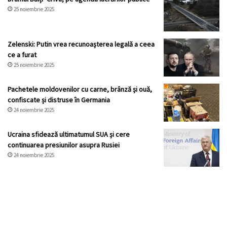
25 noiembrie 2025
Zelenski: Putin vrea recunoașterea legală a ceea
ce a furat
25 noiembrie 2025
Pachetele moldovenilor cu carne, brânză și ouă,
confiscate și distruse în Germania
24 noiembrie 2025
Ucraina sfidează ultimatumul SUA și cere
continuarea presiunilor asupra Rusiei
24 noiembrie 2025