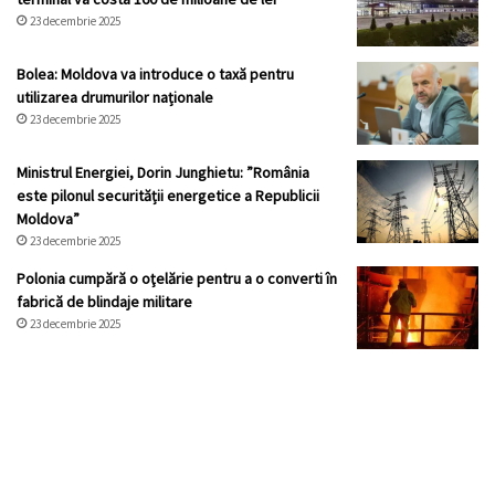
23 decembrie 2025
Bolea: Moldova va introduce o taxă pentru
utilizarea drumurilor naționale
23 decembrie 2025
Ministrul Energiei, Dorin Junghietu: ”România
este pilonul securității energetice a Republicii
Moldova”
23 decembrie 2025
Polonia cumpără o oţelărie pentru a o converti în
fabrică de blindaje militare
23 decembrie 2025