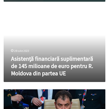
Asistență
financiară
suplimentară
de
145
milioane
de
euro
28 iulie 2023
pentru
R.
Asistență financiară suplimentară
Moldova
de 145 milioane de euro pentru R.
din
Moldova din partea UE
partea
UE
Op-
Ed.
Anatol
Țăranu: