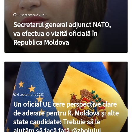
13 septembrie 2023
Secretarul general adjunct NATO,
va efectua o vizită oficială în
Republica Moldova
Un
oficial
UE
cere
perspective
clare
6 septembrie 2023
de
Un oficial UE cere perspective clare
aderare
de aderare pentru R. Moldova și alte
pentru
R.
state candidate: Trebuie să le
Moldova
ajutăm să facă față războiului