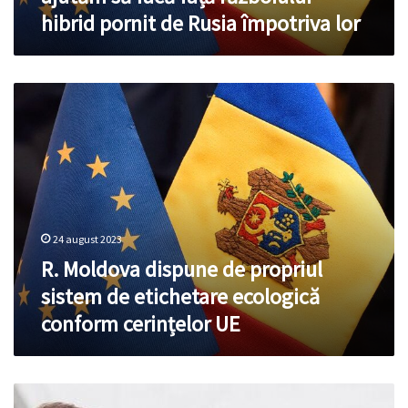
și
hibrid pornit de Rusia împotriva lor
alte
state
candidate:
Trebuie
R.
să
Moldova
le
dispune
ajutăm
de
să
propriul
facă
sistem
față
de
războiului
etichetare
hibrid
24 august 2023
ecologică
pornit
conform
R. Moldova dispune de propriul
de
cerințelor
Rusia
sistem de etichetare ecologică
UE
împotriva
conform cerințelor UE
lor
Nicu