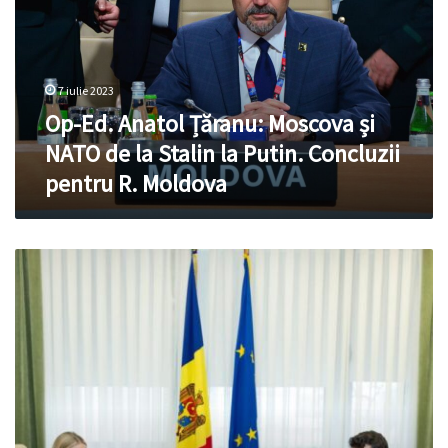
Moscova
și
NATO
de
7 iulie 2023
la
Stalin
Op-Ed. Anatol Țăranu: Moscova și
la
NATO de la Stalin la Putin. Concluzii
Putin.
pentru R. Moldova
Concluzii
pentru
R.
Moldova
Munteanu:
Transnistria
este
instrument
de
presiune
al
Moscovei
asupra
dorinței