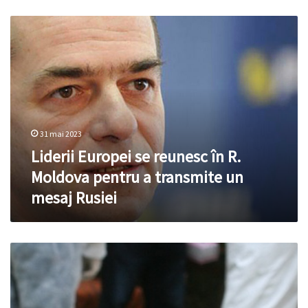
urmări
Liderii
retorica
Europei
care
se
va
reunesc
domina
în
acolo”
R.
Moldova
pentru
31 mai 2023
a
transmite
Liderii Europei se reunesc în R.
un
Moldova pentru a transmite un
mesaj
mesaj Rusiei
Rusiei
Un
bărbat
din
Hîncești,
găsit