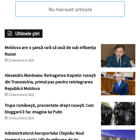
Nu mai sunt articole
Ultimele știri
Moldova are o șansă rară să iasă de sub influența
Rusiei
23 decembrie 2025
Alexandru Munteanu: Retragerea trupelor rusești
din Transnistria, primul pas pentru reintegrarea
Republicii Moldova
23 decembrie 2025
Trupe românești, prezentate drept rusești: Cum
bloggerii îi fac imagine lui Putin
23 decembrie 2025
Administratorul Aeroportului Chișinău: Noul
terminal va costa 160 de milioane de lei