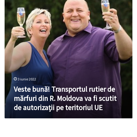
rutier
de
mărfuri
din
R.
Moldova
va
fi
scutit
de
autorizații
pe
teritoriul
3 iunie 2022
UE
Veste bună! Transportul rutier de
mărfuri din R. Moldova va fi scutit
de autorizații pe teritoriul UE