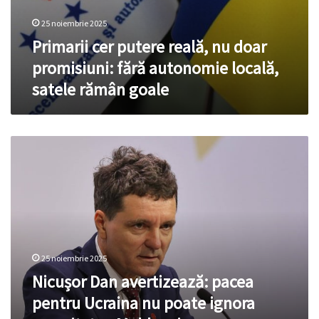
25 noiembrie 2025
Primarii cer putere reală, nu doar
promisiuni: fără autonomie locală,
satele rămân goale
Nicușor
Dan
avertizează:
pacea
pentru
Ucraina
nu
poate
25 noiembrie 2025
ignora
securitatea
Nicușor Dan avertizează: pacea
Moldovei
pentru Ucraina nu poate ignora