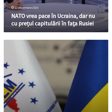
11 decembrie 2025
NATO vrea pace în Ucraina, dar nu
cu prețul capitulării în fața Rusiei
Primarii
cer
putere
reală,
nu
doar
promisiuni:
fără
autonomie
locală,
satele
rămân
goale