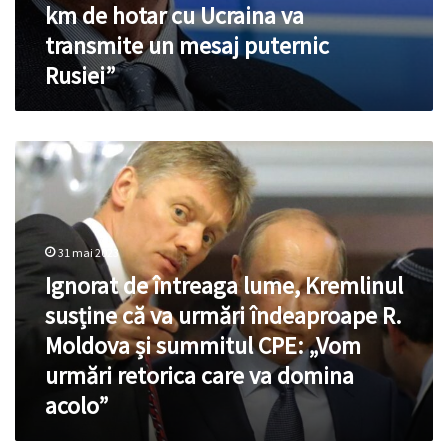
astăzi
km de hotar cu Ucraina va
la
transmite un mesaj puternic
câțiva
km
Rusiei”
de
hotar
cu
Ignorat
Ucraina
de
va
întreaga
transmite
lume,
un
Kremlinul
mesaj
susține
31 mai 2023
puternic
că
Rusiei”
Ignorat de întreaga lume, Kremlinul
va
susține că va urmări îndeaproape R.
urmări
îndeaproape
Moldova și summitul CPE: „Vom
R.
urmări retorica care va domina
Moldova
acolo”
și
summitul CPE:
„Vom