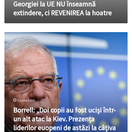
Georgiei la UE NU înseamnă
hoatre
extindere, ci REVENIREA la hoatre
Borrell:
„Doi
copii
au
fost
uciși
într-
un
alt
atac
la
1 iunie 2023
Kiev.
Borrell: „Doi copii au fost uciși într-
Prezența
liderilor
un alt atac la Kiev. Prezența
euopeni
liderilor euopeni de astăzi la câțiva
de