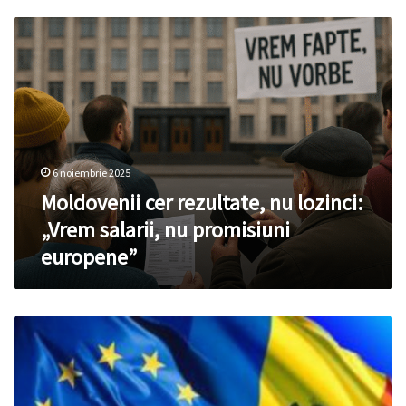
Moldovenii
cer
rezultate,
nu
lozinci:
„Vrem
salarii,
nu
6 noiembrie 2025
promisiuni
europene”
Moldovenii cer rezultate, nu lozinci:
„Vrem salarii, nu promisiuni
europene”
Aderarea
Suediei
la
NATO
le