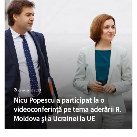
Popescu
a
participat
la
o
videoconferință
pe
tema
aderării
R.
Moldova
și
a
Ucrainei
la
22 august 2023
UE
Nicu Popescu a participat la o
videoconferință pe tema aderării R.
Moldova și a Ucrainei la UE