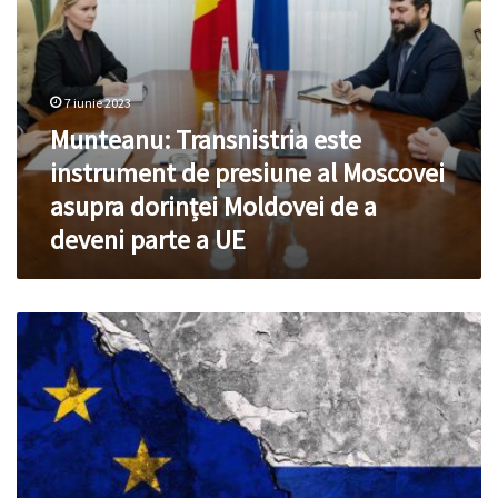
Moldovei
de
a
deveni
7 iunie 2023
parte
Munteanu: Transnistria este
a
UE
instrument de presiune al Moscovei
asupra dorinței Moldovei de a
deveni parte a UE
POLITICO:
Europa
s-
a
reunit
în
R.
Moldova