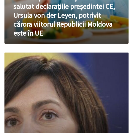
cărora
salutat declarațiile președintei CE,
viitorul
Republicii
Ursula von der Leyen, potrivit
Moldova
cărora viitorul Republicii Moldova
este
în
este în UE
UE
Secretarul
general
adjunct
NATO,
va
efectua
o
vizită
oficială
în
Republica
Moldova