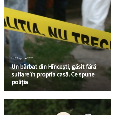
fără
suflare
în
propria
casă.
Ce
spune
poliția
12 aprilie 2023
Un bărbat din Hîncești, găsit fără
suflare în propria casă. Ce spune
poliția
Veste
bună!
Transportul