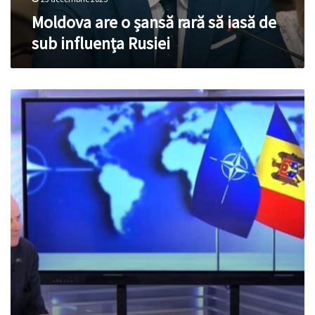
Rusiei
Moldova are o șansă rară să iasă de
sub influența Rusiei
NATO
vrea
pace
în
Ucraina,
dar
nu
cu
prețul
capitulării
în
fața
Rusiei