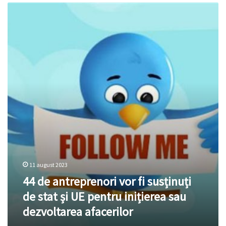
44
de
antreprenori
vor
fi
susținuți
de
stat
și
UE
pentru
inițierea
sau
dezvoltarea
afacerilor
11 august 2023
44 de antreprenori vor fi susținuți
de stat și UE pentru inițierea sau
dezvoltarea afacerilor