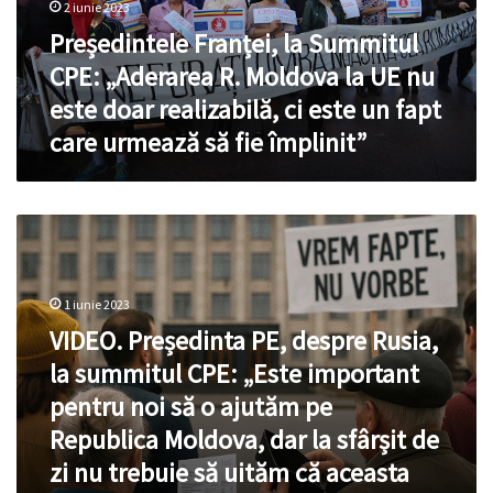
R.
2 iunie 2023
Moldova
Președintele Franței, la Summitul
la
UE
CPE: „Aderarea R. Moldova la UE nu
nu
este doar realizabilă, ci este un fapt
este
care urmează să fie împlinit”
doar
realizabilă,
ci
este
VIDEO.
un
Președinta
fapt
PE,
care
despre
urmează să fie
1 iunie 2023
Rusia,
împlinit”
VIDEO. Președinta PE, despre Rusia,
la
summitul
la summitul CPE: „Este important
CPE:
pentru noi să o ajutăm pe
„Este
important
Republica Moldova, dar la sfârșit de
pentru
zi nu trebuie să uităm că aceasta
noi