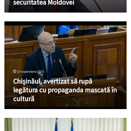
securitatea Moldovei
Chișinăul,
avertizat
să
rupă
legătura
cu
propaganda
mascată
17 noiembrie 2025
în
cultură
Chișinăul, avertizat să rupă
legătura cu propaganda mascată în
cultură
Premierul
Munteanu,