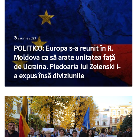
ca
să
arate
unitatea
faţă
de
2 iunie 2023
Ucraina.
POLITICO: Europa s-a reunit în R.
Pledoaria
lui
Moldova ca să arate unitatea faţă
Zelenski
de Ucraina. Pledoaria lui Zelenski i-
i-
a
a expus însă diviziunile
expus
însă
diviziunile
Președintele
Franței,
la
Summitul
CPE:
„Aderarea