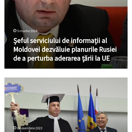
a
perturba
aderarea
țării
la
UE
5 martie 2024
Șeful serviciului de informații al
Moldovei dezvăluie planurile Rusiei
de a perturba aderarea țării la UE
Cum
pisicile
l-
au
ajutat
pe
Ceban
să
6 noiembrie 2023
câștige