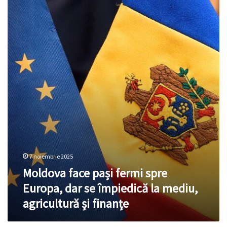
face
pași
fermi
spre
Europa,
dar
se
împiedică
la
mediu,
agricultură
și
finanțe
7 noiembrie 2025
Moldova face pași fermi spre
Europa, dar se împiedică la mediu,
agricultură și finanțe