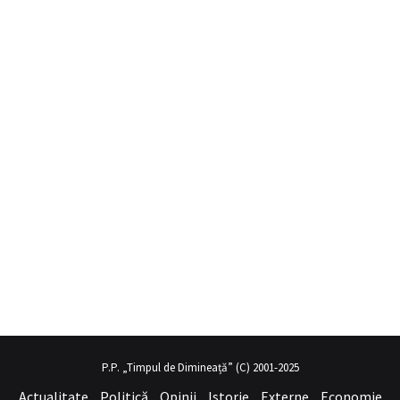
annesi gibi
sex hikayeleri
olduğunu fark eden genç adam seks tecrü
P.P. „Timpul de Dimineață” (C) 2001-2025
Actualitate
Politică
Opinii
Istorie
Externe
Economie