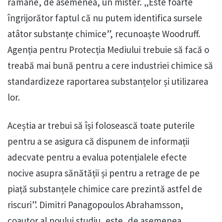
rămâne, de asemenea, un mister. „Este foarte
îngrijorător faptul că nu putem identifica sursele
atâtor substanțe chimice”, recunoaște Woodruff.
Agenția pentru Protecția Mediului trebuie să facă o
treabă mai bună pentru a cere industriei chimice să
standardizeze raportarea substanțelor și utilizarea
lor.
Aceștia ar trebui să își folosească toate puterile
pentru a se asigura că dispunem de informații
adecvate pentru a evalua potențialele efecte
nocive asupra sănătății și pentru a retrage de pe
piață substanțele chimice care prezintă astfel de
riscuri”. Dimitri Panagopoulos Abrahamsson,
coautor al noului studiu, este, de asemenea,