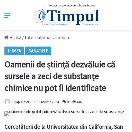
Meniu
Acasă
/
Internațional
/
Lumea
LUMEA
SĂNĂTATE
Oamenii de știință dezvăluie că
sursele a zeci de substanțe
chimice nu pot fi identificate
Timpul.md
16 martie 2024
0
444
Cercetătorii de la Universitatea din California, San