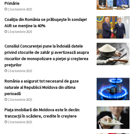
Primărie
13 octombrie 2025
Coaliția din România se prăbușește în sondaje!
AUR se menține la 40%
13 octombrie 2025
Consiliul Concurenței pune la îndoială datele
privind stocurile de zahăr şi avertizează asupra
riscurilor de monopolizare a pieţei şi creşterea
preţurilor
13 octombrie 2025
România a asigurat tot necesarul de gaze
naturale al Republicii Moldova din ultima
perioadă
13 octombrie 2025
Piața imobiliară din Moldova este în declin:
tranzacții în scădere, credite în creștere
13 octombrie 2025