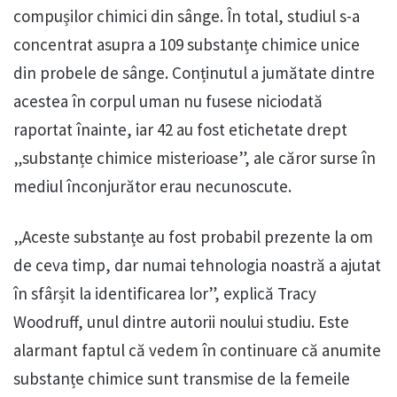
compușilor chimici din sânge. În total, studiul s-a
concentrat asupra a 109 substanțe chimice unice
din probele de sânge. Conținutul a jumătate dintre
acestea în corpul uman nu fusese niciodată
raportat înainte, iar 42 au fost etichetate drept
„substanțe chimice misterioase”, ale căror surse în
mediul înconjurător erau necunoscute.
„Aceste substanțe au fost probabil prezente la om
de ceva timp, dar numai tehnologia noastră a ajutat
în sfârșit la identificarea lor”, explică Tracy
Woodruff, unul dintre autorii noului studiu. Este
alarmant faptul că vedem în continuare că anumite
substanțe chimice sunt transmise de la femeile