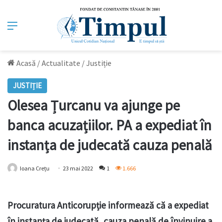
Meniu
Acasă
/
Actualitate
/
Justiție
JUSTIȚIE
Olesea Țurcanu va ajunge pe
banca acuzațiilor. PA a expediat în
instanța de judecată cauza penală
Ioana Crețu
23 mai 2022
1
1.666
Procuratura Anticorupție informează că a expediat
în instanța de judecată, cauza penală de învinuire a