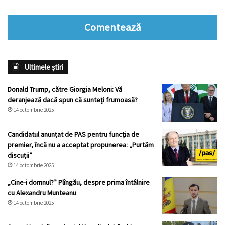
Comentează
Ultimele știri
Donald Trump, către Giorgia Meloni: Vă
deranjează dacă spun că sunteți frumoasă?
14 octombrie 2025
Candidatul anunțat de PAS pentru funcția de
premier, încă nu a acceptat propunerea: „Purtăm
discuții”
14 octombrie 2025
„Cine-i domnul?” Plîngău, despre prima întâlnire
cu Alexandru Munteanu
14 octombrie 2025