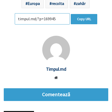
Europa
recolta
zahăr
Copy URL
Timpul.md
Website
Comentează