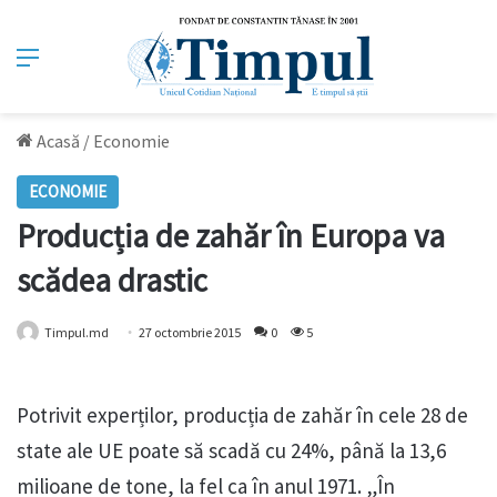
Meniu
Acasă
/
Economie
ECONOMIE
Producția de zahăr în Europa va
scădea drastic
Timpul.md
27 octombrie 2015
0
5
Potrivit experților, producția de zahăr în cele 28 de
state ale UE poate să scadă cu 24%, până la 13,6
milioane de tone, la fel ca în anul 1971. „În