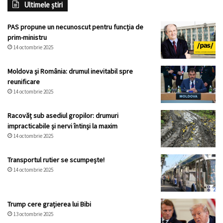
Ultimele știri
PAS propune un necunoscut pentru funcția de
prim-ministru
14 octombrie 2025
Moldova și România: drumul inevitabil spre
reunificare
14 octombrie 2025
Racovăț sub asediul gropilor: drumuri
impracticabile și nervi întinși la maxim
14 octombrie 2025
Transportul rutier se scumpește!
14 octombrie 2025
Trump cere grațierea lui Bibi
13 octombrie 2025