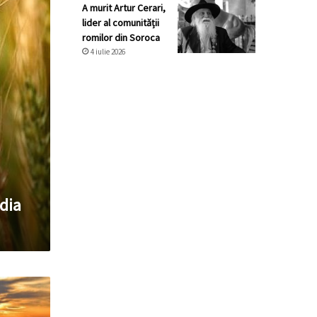
A murit Artur Cerari,
lider al comunității
romilor din Soroca
4 iulie 2026
dia