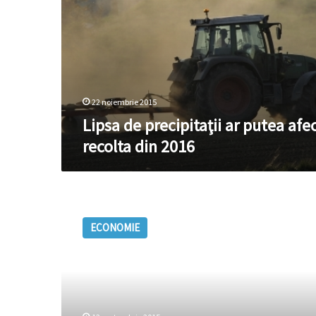
22 noiembrie 2015
Lipsa de precipitaţii ar putea afe
recolta din 2016
Recolta
de
ECONOMIE
floarea-
soarelui
din
această
toamnă
este