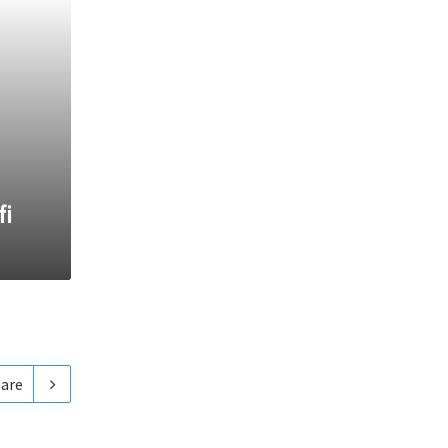
fi
are