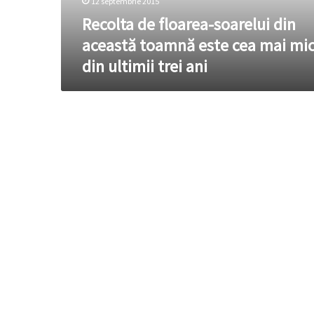
12 septembrie 2015
cea
mai
Recolta de floarea-soarelui din
mică
această toamnă este cea mai mi
din
din ultimii trei ani
ultimii
trei
ani