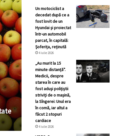
Un motociclist a
decedat după ce a
fost lovit de un
Hyundai și proiectat
într-un automobil
parcat, în capitală:
Șoferița, reținută
4 iulie 2026
„Au murit la 15
minute distanță”.
Medicii, despre
starea în care au
fost aduși polițiștii
striviți de o mașină,
la Sîngerei: Unul era
în comă, iar altul a
tate
făcut 2 stopuri
cardiace
4 iulie 2026