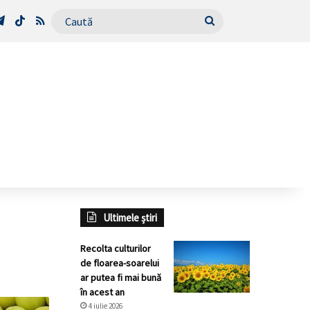
Tube
Telegram
TikTok
RSS
Caută
Ultimele știri
Recolta culturilor
de floarea-soarelui
ar putea fi mai bună
în acest an
4 iulie 2026