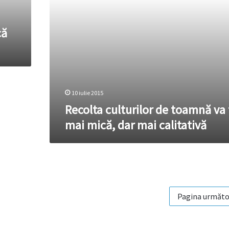
dar
mai
calitativă
că
10 iulie 2015
Recolta culturilor de toamnă va 
mai mică, dar mai calitativă
Pagina următo