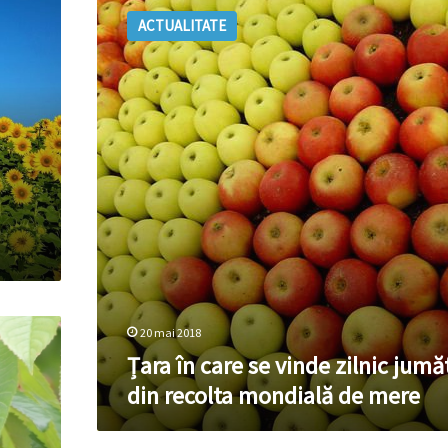
în
ACTUALITATE
care
se
vinde
zilnic
jumătate
din
recolta
mondială
de
mere
20 mai 2018
Țara în care se vinde zilnic jumă
din recolta mondială de mere