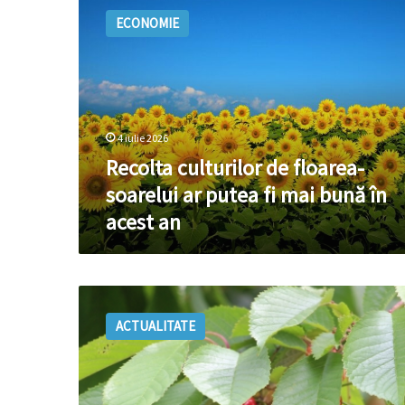
culturilor
ECONOMIE
de
floarea-
soarelui
ar
putea
fi
4 iulie 2026
mai
bună
Recolta culturilor de floarea-
în
soarelui ar putea fi mai bună în
acest
acest an
an
Anul
curent
ACTUALITATE
vom
avea
mai
multe