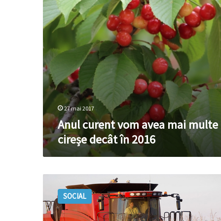
cireșe
decât
în
2016
27 mai 2017
Anul curent vom avea mai multe
cireșe decât în 2016
Ne
aşteptăm
SOCIAL
la
mai
mult