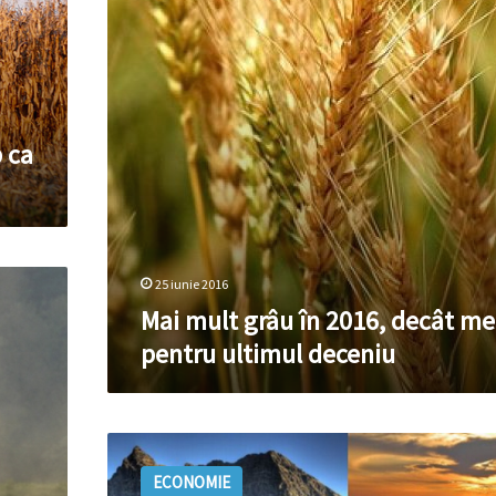
decât
media
pentru
ultimul
deceniu
 ca
25 iunie 2016
Mai mult grâu în 2016, decât me
pentru ultimul deceniu
Producția
de
ECONOMIE
zahăr