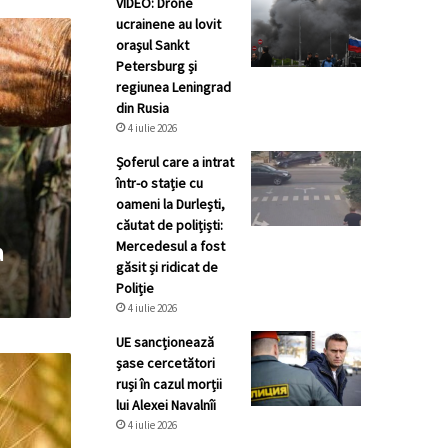
VIDEO: Drone
ucrainene au lovit
oraşul Sankt
Petersburg și
regiunea Leningrad
din Rusia
4 iulie 2026
Șoferul care a intrat
într-o stație cu
oameni la Durlești,
căutat de polițiști:
Mercedesul a fost
a
găsit și ridicat de
Poliție
4 iulie 2026
UE sancționează
șase cercetători
ruși în cazul morții
lui Alexei Navalnîi
4 iulie 2026