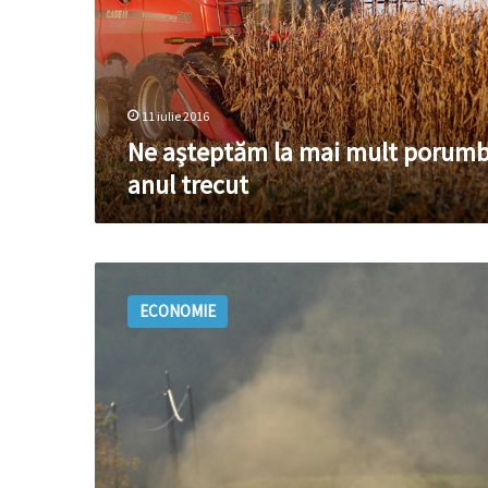
porumb
ca
anul
trecut
11 iulie 2016
Ne aşteptăm la mai mult porumb
anul trecut
Lipsa
de
ECONOMIE
precipitaţii
ar
putea
afecta
recolta
din
2016