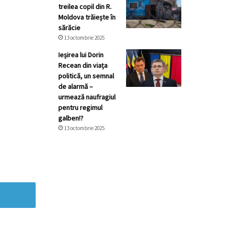
treilea copil din R.
Moldova trăiește în
sărăcie
13 octombrie 2025
Ieșirea lui Dorin
Recean din viața
politică, un semnal
de alarmă –
urmează naufragiul
pentru regimul
galben!?
13 octombrie 2025