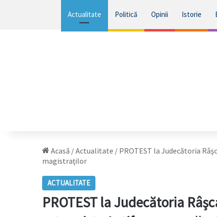
Actualitate
Politică
Opinii
Istorie
Acasă
/
Actualitate
/
PROTEST la Judecătoria Râşca
magistraţilor
ACTUALITATE
PROTEST la Judecătoria Râşca