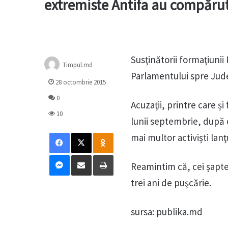
extremiste Antifa au compărut 
Susţinătorii formaţiunii
Timpul.md
Parlamentului spre Judec
28 octombrie 2015
0
Acuzaţii, printre care ș
10
lunii septembrie, după ce
Facebook
X
Odnoklassniki
mai multor activiști lanţ
Messenger
Distribuie prin mail
Tipărește
Reamintim că, cei șapte
trei ani de puşcărie.
sursa: publika.md