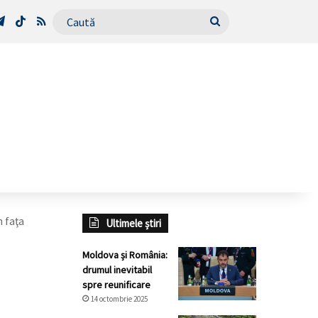
Tube
Telegram
TikTok
RSS
Caută
 faţa
Ultimele știri
Moldova și România:
drumul inevitabil
spre reunificare
14 octombrie 2025