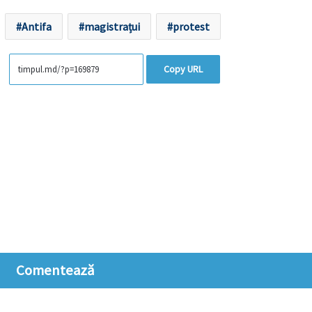
Antifa
magistrațui
protest
Copy URL
Comentează