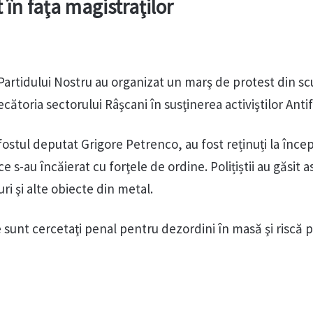
în faţa magistraţilor
 Partidului Nostru au organizat un marş de protest din sc
ătoria sectorului Râşcani în susţinerea activiştilor Antif
i fostul deputat Grigore Petrenco, au fost reținuți la înce
 s-au încăierat cu forţele de ordine. Polițiștii au găsit 
uri şi alte obiecte din metal.
 sunt cercetaţi penal pentru dezordini în masă şi riscă 