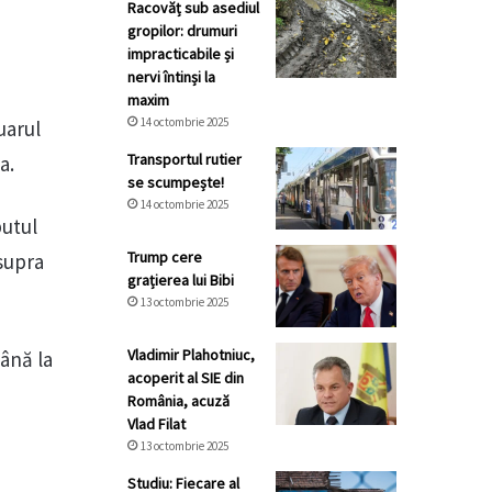
Racovăț sub asediul
gropilor: drumuri
impracticabile și
nervi întinși la
maxim
14 octombrie 2025
uarul
Transportul rutier
a.
se scumpește!
14 octombrie 2025
putul
Trump cere
asupra
grațierea lui Bibi
13 octombrie 2025
Vladimir Plahotniuc,
până la
acoperit al SIE din
România, acuză
Vlad Filat
13 octombrie 2025
Studiu: Fiecare al