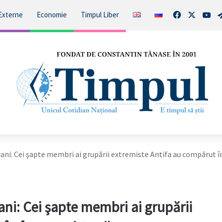
Facebook
X
You
Externe
Economie
Timpul Liber
ni: Cei şapte membri ai grupării extremiste Antifa au compărut în
ni: Cei şapte membri ai grupării