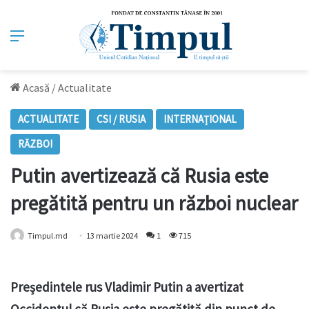
Meniu
Acasă
/
Actualitate
ACTUALITATE
CSI / RUSIA
INTERNAȚIONAL
RĂZBOI
Putin avertizează că Rusia este
pregătită pentru un război nuclear
Timpul.md
13 martie 2024
1
715
Președintele rus Vladimir Putin a avertizat