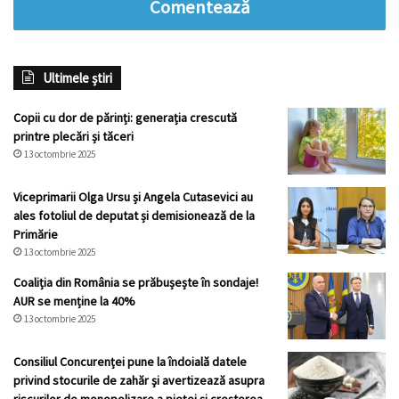
Comentează
Ultimele știri
Copii cu dor de părinți: generația crescută
printre plecări și tăceri
13 octombrie 2025
Viceprimarii Olga Ursu și Angela Cutasevici au
ales fotoliul de deputat și demisionează de la
Primărie
13 octombrie 2025
Coaliția din România se prăbușește în sondaje!
AUR se menține la 40%
13 octombrie 2025
Consiliul Concurenței pune la îndoială datele
privind stocurile de zahăr şi avertizează asupra