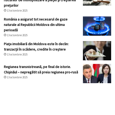
riscurilor de monopolizare a pieţei şi creşterea
preţurilor
13 octombrie 2025
România a asigurat tot necesarul de gaze
naturale al Republicii Moldova din ultima
perioadă
13 octombrie 2025
Piața imobiliară din Moldova este în declin:
tranzacții în scădere, credite în creștere
13 octombrie 2025
Regiunea transnistreană, pe final de istorie.
Chișinăul – nepregătit să preia regiunea pro-rusă
13 octombrie 2025