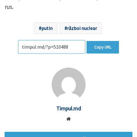
rus.
putin
război nuclear
Copy URL
Timpul.md
Website