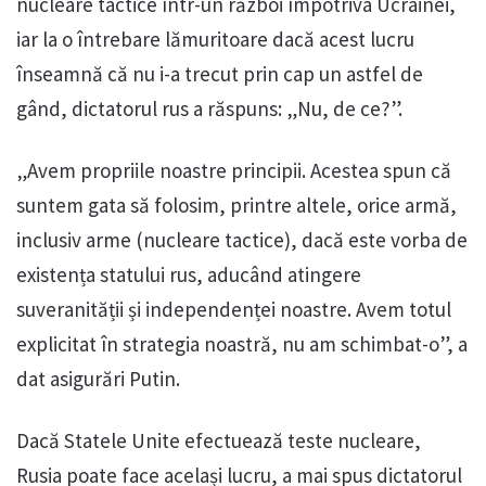
nucleare tactice într-un război împotriva Ucrainei,
iar la o întrebare lămuritoare dacă acest lucru
înseamnă că nu i-a trecut prin cap un astfel de
gând, dictatorul rus a răspuns: „Nu, de ce?”.
„Avem propriile noastre principii. Acestea spun că
suntem gata să folosim, printre altele, orice armă,
inclusiv arme (nucleare tactice), dacă este vorba de
existența statului rus, aducând atingere
suveranității și independenței noastre. Avem totul
explicitat în strategia noastră, nu am schimbat-o”, a
dat asigurări Putin.
Dacă Statele Unite efectuează teste nucleare,
Rusia poate face același lucru, a mai spus dictatorul