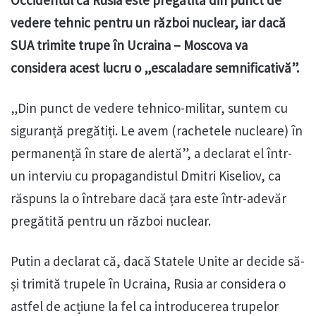
Occidentul că Rusia este pregătită din punct de
vedere tehnic pentru un război nuclear, iar dacă
SUA trimite trupe în Ucraina – Moscova va
considera acest lucru o „escaladare semnificativă”.
„Din punct de vedere tehnico-militar, suntem cu
siguranță pregătiți. Le avem (rachetele nucleare) în
permanență în stare de alertă”, a declarat el într-
un interviu cu propagandistul Dmitri Kiseliov, ca
răspuns la o întrebare dacă țara este într-adevăr
pregătită pentru un război nuclear.
Putin a declarat că, dacă Statele Unite ar decide să-
și trimită trupele în Ucraina, Rusia ar considera o
astfel de acțiune la fel ca introducerea trupelor