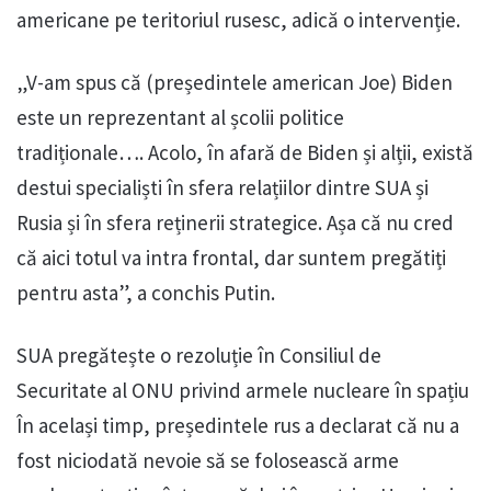
americane pe teritoriul rusesc, adică o intervenție.
„V-am spus că (președintele american Joe) Biden
este un reprezentant al școlii politice
tradiționale…. Acolo, în afară de Biden și alții, există
destui specialiști în sfera relațiilor dintre SUA și
Rusia și în sfera reținerii strategice. Așa că nu cred
că aici totul va intra frontal, dar suntem pregătiți
pentru asta”, a conchis Putin.
SUA pregătește o rezoluție în Consiliul de
Securitate al ONU privind armele nucleare în spațiu
În același timp, președintele rus a declarat că nu a
fost niciodată nevoie să se folosească arme