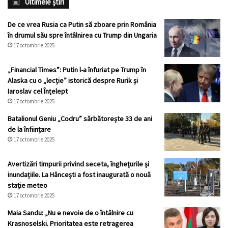
Ultimele știri
De ce vrea Rusia ca Putin să zboare prin România
în drumul său spre întâlnirea cu Trump din Ungaria
17 octombrie 2025
„Financial Times”: Putin l-a înfuriat pe Trump în
Alaska cu o „lecție” istorică despre Rurik și
Iaroslav cel Înțelept
17 octombrie 2025
Batalionul Geniu „Codru” sărbătorește 33 de ani
de la înființare
17 octombrie 2025
Avertizări timpurii privind seceta, înghețurile și
inundațiile. La Hâncești a fost inaugurată o nouă
stație meteo
17 octombrie 2025
Maia Sandu: „Nu e nevoie de o întâlnire cu
Krasnoselski. Prioritatea este retragerea