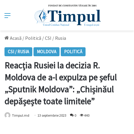
Meniu
Acasă
/
Politică
/
CSI / Rusia
CSI / RUSIA
MOLDOVA
POLITICĂ
Reacția Rusiei la decizia R.
Moldova de a-l expulza pe șeful
„Sputnik Moldova”: „Chișinăul
depășește toate limitele”
Timpul.md
13 septembrie 2023
0
440