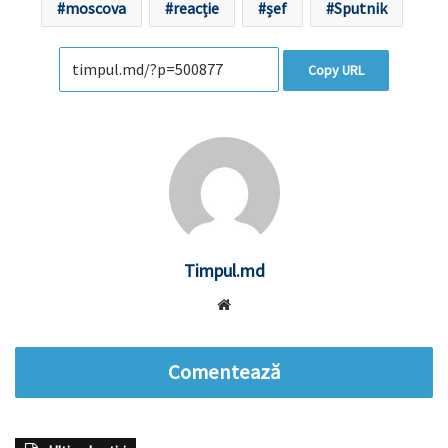
moscova
reacție
șef
Sputnik
Copy URL
Timpul.md
Website
Comentează