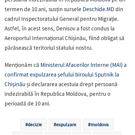
termen de 10 ani, susțin sursele
Deschide.MD
din
cadrul Inspectoratului General pentru Migrație.
Astfel, în acest sens, Denisov a fost condus la
Aeroportul Internațional Chișinău, fiind obligat să
părăsească teritoriul statului nostru.
Menționăm că
Ministerul Afacerilor Interne (MAI) a
confirmat expulzarea șefului biroului Sputnik la
Chișinău
și declararea acestuia drept persoană
indezirabilă în Republica Moldova, pentru o
perioadă de 10 ani.
decizie
expulzare
moldova