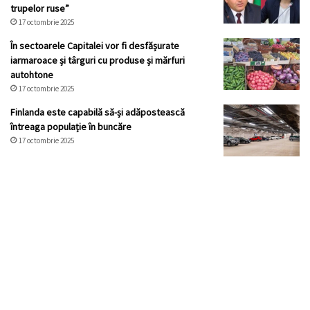
trupelor ruse”
17 octombrie 2025
În sectoarele Capitalei vor fi desfășurate
iarmaroace și târguri cu produse și mărfuri
autohtone
17 octombrie 2025
Finlanda este capabilă să-și adăpostească
întreaga populație în buncăre
17 octombrie 2025