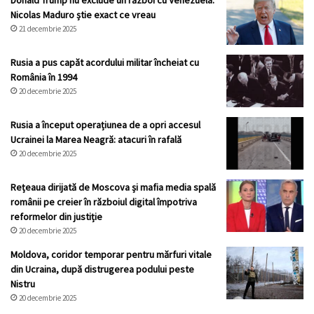
Nicolas Maduro știe exact ce vreau
21 decembrie 2025
Rusia a pus capăt acordului militar încheiat cu
România în 1994
20 decembrie 2025
Rusia a început operațiunea de a opri accesul
Ucrainei la Marea Neagră: atacuri în rafală
20 decembrie 2025
Rețeaua dirijată de Moscova și mafia media spală
românii pe creier în războiul digital împotriva
reformelor din justiție
20 decembrie 2025
Moldova, coridor temporar pentru mărfuri vitale
din Ucraina, după distrugerea podului peste
Nistru
20 decembrie 2025