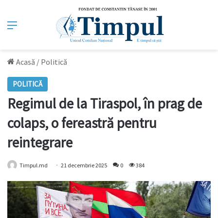
Meniu
Acasă
/
Politică
POLITICĂ
Regimul de la Tiraspol, în prag de
colaps, o fereastră pentru
reintegrare
Timpul.md
21 decembrie 2025
0
384