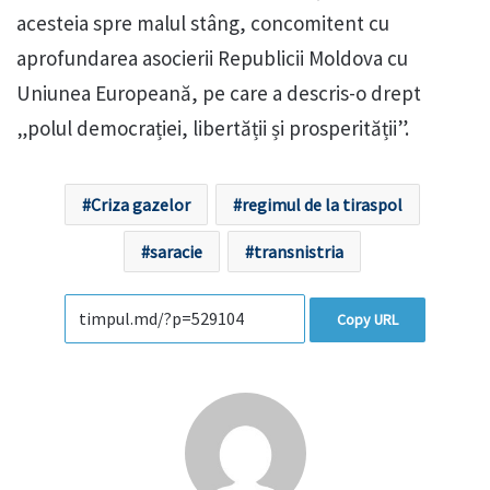
acesteia spre malul stâng, concomitent cu
aprofundarea asocierii Republicii Moldova cu
Uniunea Europeană, pe care a descris-o drept
„polul democrației, libertății și prosperității”.
Criza gazelor
regimul de la tiraspol
saracie
transnistria
Copy URL