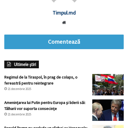
Timpul.md
Website
Comentează
Ultimele știri
Regimul de la Tiraspol, în prag de colaps, o
fereastră pentru reintegrare
21 decembrie 2025
Amenințarea lui Putin pentru Europa și liderii săi:
Tâlharii vor suporta consecințe
21 decembrie 2025
Donald Trump nu exclude un război cu Venezuela: