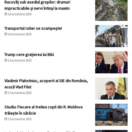
Racovăț sub asediul gropilor: drumuri
impracticabile și nervi întinși la maxim
14 octombrie 2025
Transportul rutier se scumpește!
14 octombrie 2025
Trump cere grațierea lui Bibi
13 octombrie 2025
Vladimir Plahotniuc, acoperit al SIE din România,
acuză Vlad Filat
13 octombrie 2025
Studiu: Fiecare al treilea copil din R. Moldova
trăiește în sărăcie
13 octombrie 2025