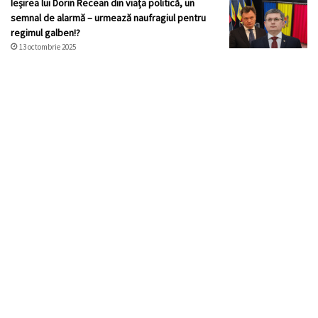
Ieșirea lui Dorin Recean din viața politică, un
semnal de alarmă – urmează naufragiul pentru
regimul galben!?
13 octombrie 2025