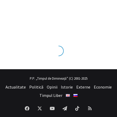
s tecrübesinin ve üst
sex izle
seviye olduğu dışarıdan bakıldığında
P.P. „Timpul de Dimineață” (C) 2001-2025
Actualitate
Politică
Opinii
Istorie
Externe
Economie
Timpul Liber
Facebook
X
YouTube
Telegram
TikTok
RSS