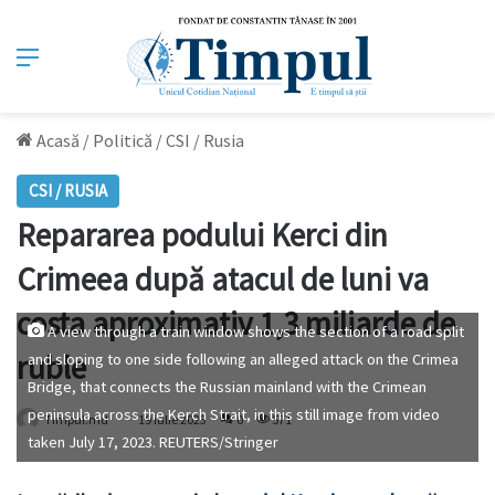
Meniu
Acasă
/
Politică
/
CSI / Rusia
CSI / RUSIA
Repararea podului Kerci din
Crimeea după atacul de luni va
costa aproximativ 1,3 miliarde de
A view through a train window shows the section of a road split
ruble
and sloping to one side following an alleged attack on the Crimea
Bridge, that connects the Russian mainland with the Crimean
peninsula across the Kerch Strait, in this still image from video
Timpul.md
19 iulie 2023
0
571
taken July 17, 2023. REUTERS/Stringer