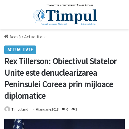
Meniu
Acasă
/
Actualitate
ACTUALITATE
Rex Tillerson: Obiectivul Statelor
Unite este denuclearizarea
Peninsulei Coreea prin mijloace
diplomatice
Timpul.md
6 ianuarie 2018
0
3