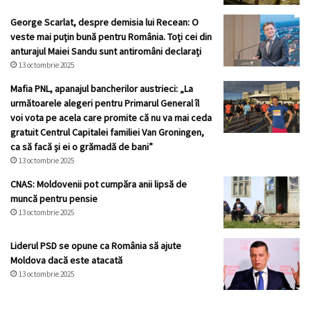
George Scarlat, despre demisia lui Recean: O
veste mai puțin bună pentru România. Toți cei din
anturajul Maiei Sandu sunt antiromâni declarați
13 octombrie 2025
Mafia PNL, apanajul bancherilor austrieci: „La
următoarele alegeri pentru Primarul General îl
voi vota pe acela care promite că nu va mai ceda
gratuit Centrul Capitalei familiei Van Groningen,
ca să facă și ei o grămadă de bani”
13 octombrie 2025
CNAS: Moldovenii pot cumpăra anii lipsă de
muncă pentru pensie
13 octombrie 2025
Liderul PSD se opune ca România să ajute
Moldova dacă este atacată
13 octombrie 2025