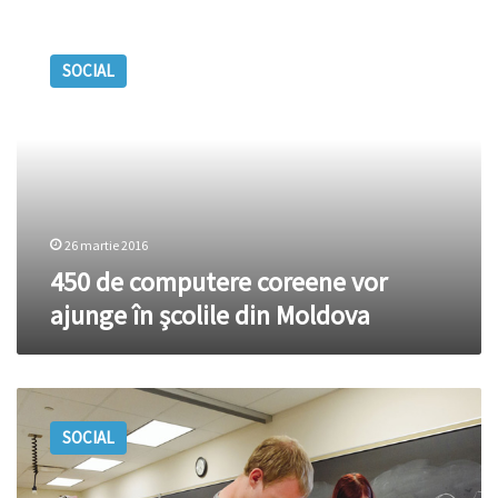
450
de
SOCIAL
computere
coreene
vor
ajunge
în
şcolile
din
Moldova
26 martie 2016
450 de computere coreene vor
ajunge în şcolile din Moldova
Zece
licee
SOCIAL
din
Moldova
au