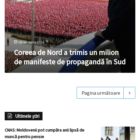
propagandă
în
Sud
18 ianuarie 2016
Coreea de Nord a trimis un milion
de manifeste de propagandă în Sud
Pagina următoare
Ultimele știri
CNAS: Moldovenii pot cumpăra anii lipsă de
muncă pentru pensie