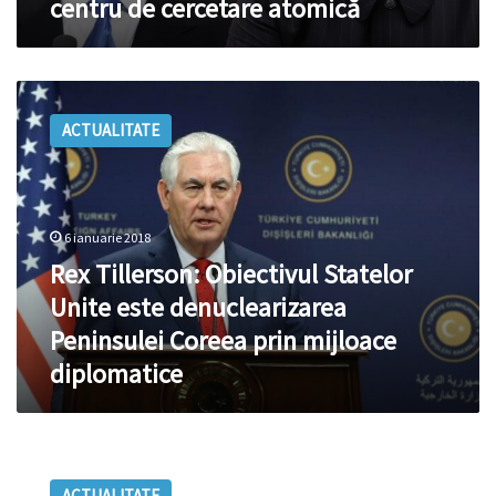
centru de cercetare atomică
să
dezvolte
infrastructura
unui
Rex
centru
Tillerson:
de
ACTUALITATE
Obiectivul
cercetare
Statelor
atomică
Unite
este
denuclearizarea
6 ianuarie 2018
Peninsulei
Rex Tillerson: Obiectivul Statelor
Coreea
prin
Unite este denuclearizarea
mijloace
Peninsulei Coreea prin mijloace
diplomatice
diplomatice
Operațiuni
DEFENSIVE!
ACTUALITATE