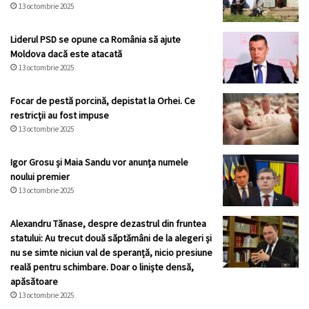
13 octombrie 2025
Liderul PSD se opune ca România să ajute
Moldova dacă este atacată
13 octombrie 2025
Focar de pestă porcină, depistat la Orhei. Ce
restricții au fost impuse
13 octombrie 2025
Igor Grosu și Maia Sandu vor anunța numele
noului premier
13 octombrie 2025
Alexandru Tănase, despre dezastrul din fruntea
statului: Au trecut două săptămâni de la alegeri și
nu se simte niciun val de speranță, nicio presiune
reală pentru schimbare. Doar o liniște densă,
apăsătoare
13 octombrie 2025