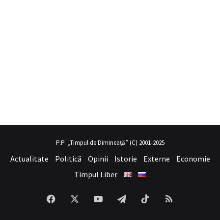
 porno
hayalini kurduğu seksi kadının üvey annesi gibi
sex hikayeler
P.P. „Timpul de Dimineață” (C) 2001-2025
Actualitate
Politică
Opinii
Istorie
Externe
Economie
Timpul Liber
Facebook
X
YouTube
Telegram
TikTok
RSS