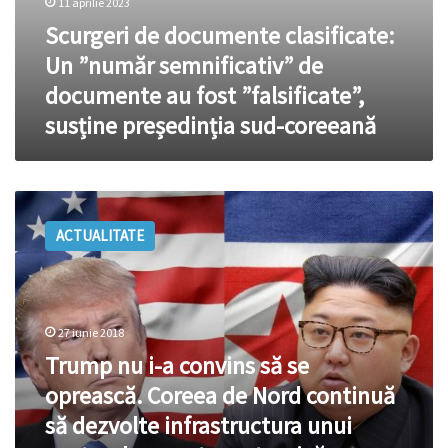
11 aprilie 2023
sud-
Scurgeri de documente clasificate:
coreeană
Un ”număr semnificativ” de
documente au fost ”falsificate”,
susține președinția sud-coreeană
Trump
nu
ACTUALITATE
i-
a
convins
să
se
27 iunie 2018
oprească.
Trump nu i-a convins să se
Coreea
de
oprească. Coreea de Nord continuă
Nord
să dezvolte infrastructura unui
continuă