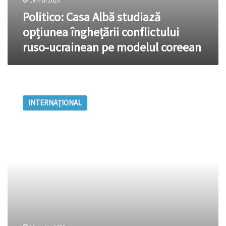
18 mai 2023
Politico: Casa Albă studiază
opțiunea înghețării conflictului
ruso-ucrainean pe modelul coreean
Scurgeri
de
INTERNAȚIONAL
documente
clasificate:
Un
”număr
semnificativ”
de
documente
au
fost
”falsificate”,
susține
președinția