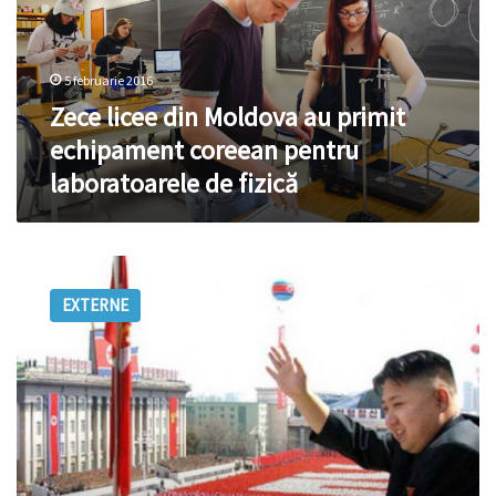
primit
echipament
coreean
5 februarie 2016
pentru
laboratoarele
Zece licee din Moldova au primit
de
echipament coreean pentru
fizică
laboratoarele de fizică
Coreea
de
EXTERNE
Nord
a
trimis
un
milion
de
manifeste
de