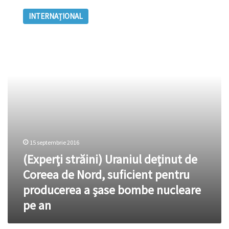
străini)
INTERNAȚIONAL
Uraniul
deţinut
de
Coreea
de
Nord,
suficient
pentru
producerea
a
şase
bombe
15 septembrie 2016
nucleare
(Experţi străini) Uraniul deţinut de
pe
an
Coreea de Nord, suficient pentru
producerea a şase bombe nucleare
pe an