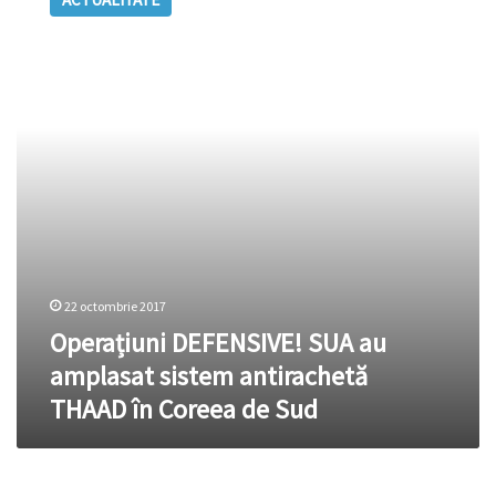
SUA
au
amplasat
sistem
antirachetă
THAAD
în
Coreea
de
Sud
22 octombrie 2017
Operațiuni DEFENSIVE! SUA au
amplasat sistem antirachetă
THAAD în Coreea de Sud
(Experţi