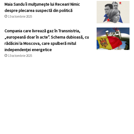
Maia Sandu îi mulțumește lui Recean! Nimic
despre plecarea suspectă din politică
13 octombrie 2025
Compania care livrează gaz în Transnistria,
„europeană doar în acte”. Schema dubioasă, cu
rădăcini la Moscova, care spulberă mitul
independenței energetice
13 octombrie 2025