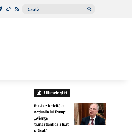
Tube
Telegram
TikTok
RSS
Caută
Ultimele știri
Rusia e fericită cu
acțiunile lui Trump:
„Alianța
transatlantică a luat
sfârșit”