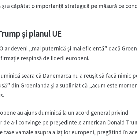
 și a căpătat o importanță strategică pe măsură ce con
Trump și planul UE
O ar deveni „mai puternică și mai eficientă” dacă Groen
afirmație respinsă de liderii europeni.
duminică seara că Danemarca nu a reușit să facă nimic p
să” din Groenlanda și a subliniat că „acum este moment
s.
opene au ajuns duminică la un acord general privind
lor de a-l convinge pe președintele american Donald Tru
 taxe vamale asupra aliaților europeni, pregătind în ace