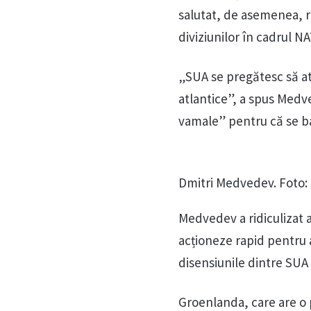
salutat, de asemenea, r
diviziunilor în cadrul N
„SUA se pregătesc să ata
atlantice”, a spus Medv
vamale” pentru că se b
Dmitri Medvedev. Foto:
Medvedev a ridiculizat 
acționeze rapid pentru 
disensiunile dintre SUA și
Groenlanda, care are o 