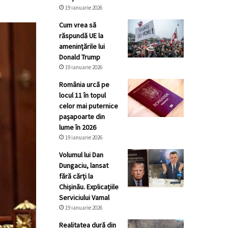
19 ianuarie 2026
Cum vrea să
răspundă UE la
amenințările lui
Donald Trump
19 ianuarie 2026
România urcă pe
locul 11 în topul
celor mai puternice
pașapoarte din
lume în 2026
19 ianuarie 2026
Volumul lui Dan
Dungaciu, lansat
fără cărți la
Chișinău. Explicațiile
Serviciului Vamal
19 ianuarie 2026
Realitatea dură din