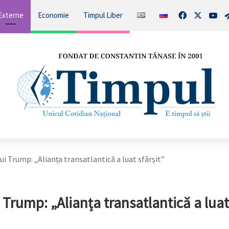
Facebook
X
You
Externe
Economie
Timpul Liber
 lui Trump: „Alianța transatlantică a luat sfârșit”
ui Trump: „Alianța transatlantică a luat