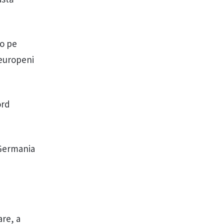
-o pe
 europeni
ord
 Germania
are, a