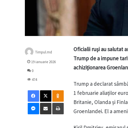
Oficialii ruși au saluta
Timpul.md
Trump de a impune tarif
19 ianuarie 2026
achiziționarea Groenlan
0
474
Trump a declarat sâmb
Facebook
X
Odnoklassniki
1 februarie aliaților e
Britanie, Olanda și Fin
Messenger
Distribuie prin mail
Tipărește
Groenlandei. El a ameninț
Kiril Dmitriev, emisarul