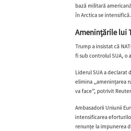
bază militară americană
în Arctica se intensifică.
Amenințările lui 
Trump a insistat că NAT
fi sub controlul SUA, o 
Liderul SUA a declarat 
elimina „amenințarea ru
va face”, potrivit Reuter
Ambasadorii Uniunii Eur
intensificarea eforturi
renunțe la impunerea de