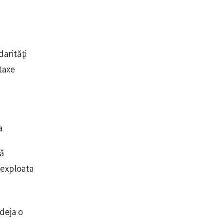
arități
taxe
a
să
 exploata
deja o