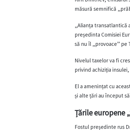
măsură semnifică „pră
„Alianța transatlantică 
președinta Comisiei Eur
să nu îl „provoace” pe
Nivelul taxelor va fi cr
privind achiziția insule
El a amenințat cu aceas
și alte țări au început 
Țările europene „
Fostul președinte rus D