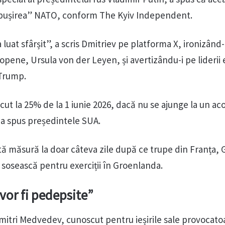
bușirea” NATO, conform The Kyiv Independent.
a luat sfârșit”, a scris Dmitriev pe platforma X, ironizând
opene, Ursula von der Leyen, și avertizându-i pe liderii
 Trump.
escut la 25% de la 1 iunie 2026, dacă nu se ajunge la un ac
i, a spus președintele SUA.
tă măsură la doar câteva zile după ce trupe din Franța,
să sosească pentru exerciții în Groenlanda.
vor fi pedepsite”
mitri Medvedev, cunoscut pentru ieșirile sale provocato