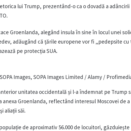
etorica lui Trump, prezentând-o ca o dovadă a adâncirii
ATO.
ce Groenlanda, alegând insula în sine în locul unei solid
edev, adăugând că țările europene vor fi „pedepsite cu 
azează pe protecția SUA.
 SOPA Images, SOPA Images Limited / Alamy / Profimedi
anterior unitatea occidentală și l-a îndemnat pe Trump 
a anexa Groenlanda, reflectând interesul Moscovei de a
 aliații săi.
populație de aproximativ 56.000 de locuitori, găzduiește 