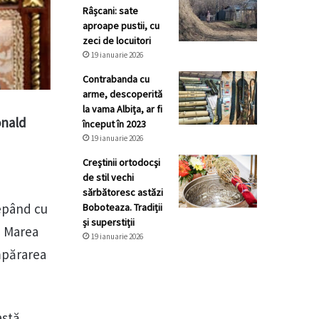
Râșcani: sate
aproape pustii, cu
zeci de locuitori
19 ianuarie 2026
Contrabanda cu
arme, descoperită
la vama Albița, ar fi
onald
început în 2023
19 ianuarie 2026
Creştinii ortodocşi
de stil vechi
sărbătoresc astăzi
epând cu
Boboteaza. Tradiții
și superstiții
, Marea
19 ianuarie 2026
mpărarea
astă