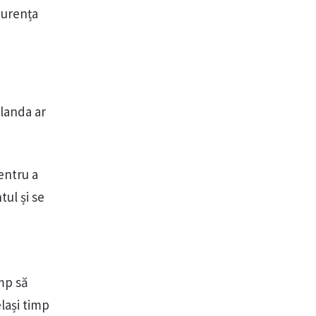
curența
landa ar
entru a
ul și se
mp să
lași timp