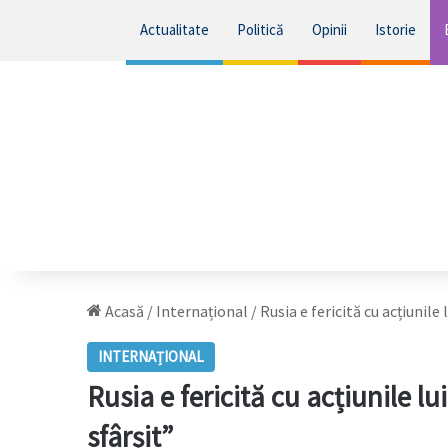
Actualitate
Politică
Opinii
Istorie
Acasă
/
Internațional
/
Rusia e fericită cu acțiunile
INTERNAȚIONAL
Rusia e fericită cu acțiunile l
sfârșit”