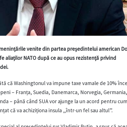
t amenințările venite din partea președintelui american D
e aliaților NATO după ce au opus rezistență privind
dei.
ătă că Washingtonul va impune taxe vamale de 10% înc
uropeni – Franța, Suedia, Danemarca, Norvegia, Germania
landa – până când SUA vor ajunge la un acord pentru cu
at că va achiziționa insula „într-un fel sau altul”.
 special al președintelui rus Vladimir Putin, a spus că ace