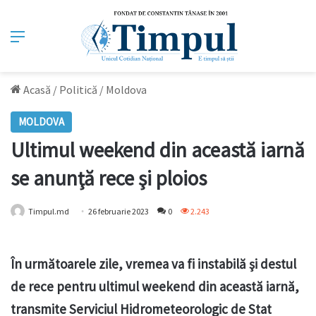
Meniu
Acasă
/
Politică
/
Moldova
MOLDOVA
Ultimul weekend din această iarnă
se anunţă rece şi ploios
Timpul.md
26 februarie 2023
0
2.243
În următoarele zile, vremea va fi instabilă şi destul
de rece pentru ultimul weekend din această iarnă,
transmite Serviciul Hidrometeorologic de Stat