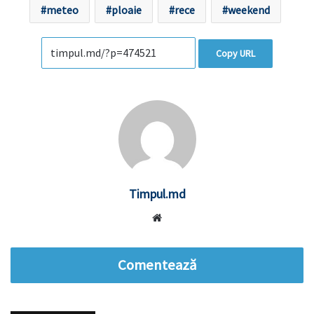
meteo
ploaie
rece
weekend
Copy URL
Timpul.md
Website
Comentează