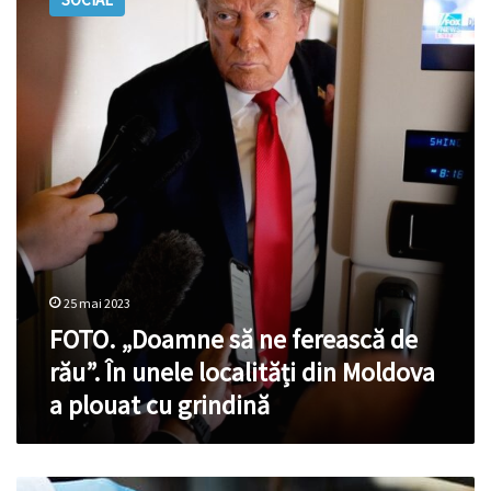
să
ne
ferească
de
rău”.
În
unele
localități
din
Moldova
a
plouat
cu
grindină
25 mai 2023
FOTO. „Doamne să ne ferească de
rău”. În unele localități din Moldova
a plouat cu grindină
VIDEO.