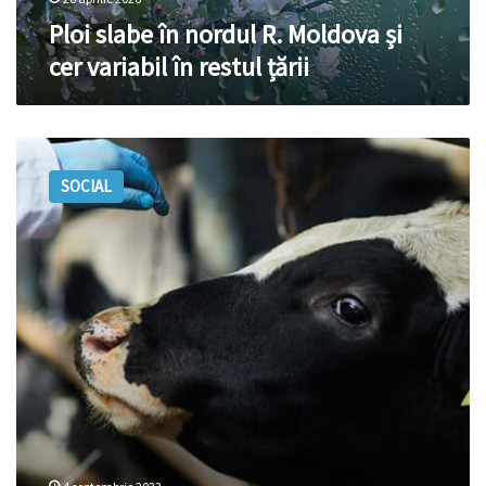
restul
Ploi slabe în nordul R. Moldova și
țării
cer variabil în restul țării
VIDEO.
Ploaia
SOCIAL
de
duminică
a
făcut
prăpăd
pe
unele
străzi
din
Capitală:
Mașinile
circulau
cu