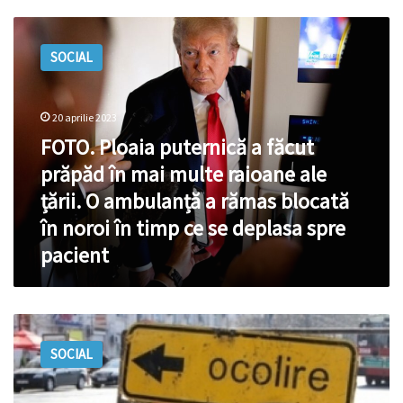
FOTO.
Ploaia
SOCIAL
puternică
a
făcut
prăpăd
20 aprilie 2023
în
FOTO. Ploaia puternică a făcut
mai
prăpăd în mai multe raioane ale
multe
raioane
țării. O ambulanță a rămas blocată
ale
în noroi în timp ce se deplasa spre
țării.
pacient
O
ambulanță
a
rămas
Atenție,
blocată
șoferi!
în
SOCIAL
Se
noroi
circulă
în
în