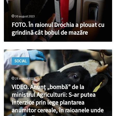
30 august 2023
FOTO. În raionul Drochia a plouat cu
grindină cât bobul de mazăre
VIDEO.
Anunț
SOCIAL
„bombă”
de
la
ministrul
28 august 2023
Agriculturii:
VIDEO. Anunț „bombă” de la
S-
ministrul Agriculturii: S-ar putea
ar
putea
interzice prin lege plantarea
interzice
anumitor cereale, în raioanele unde
prin