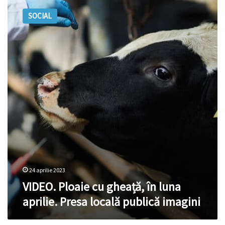
Ploaie
SOCIAL
cu
gheață,
în
luna
aprilie.
Presa
locală
publică
imagini
24 aprilie 2023
VIDEO. Ploaie cu gheață, în luna
aprilie. Presa locală publică imagini