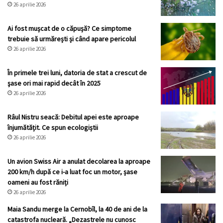
26 aprilie 2026
Ai fost mușcat de o căpușă? Ce simptome
trebuie să urmărești și când apare pericolul
26 aprilie 2026
În primele trei luni, datoria de stat a crescut de
şase ori mai rapid decât în 2025
26 aprilie 2026
Râul Nistru seacă: Debitul apei este aproape
înjumătățit. Ce spun ecologiștii
26 aprilie 2026
Un avion Swiss Air a anulat decolarea la aproape
200 km/h după ce i-a luat foc un motor, șase
oameni au fost răniți
26 aprilie 2026
Maia Sandu merge la Cernobîl, la 40 de ani de la
catastrofa nucleară. „Dezastrele nu cunosc