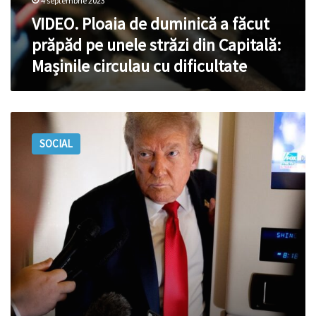
dificultate
4 septembrie 2023
VIDEO. Ploaia de duminică a făcut
prăpăd pe unele străzi din Capitală:
Mașinile circulau cu dificultate
FOTO.
În
SOCIAL
raionul
Drochia
a
plouat
cu
grindină
cât
bobul
de
mazăre